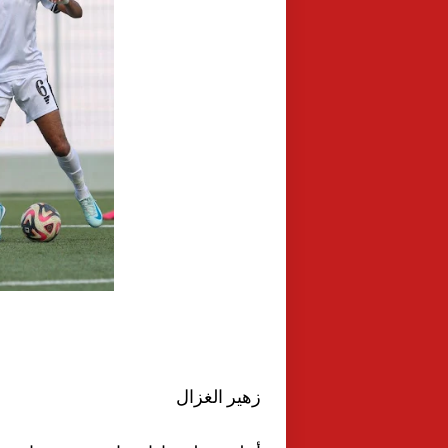
زهير الغزال