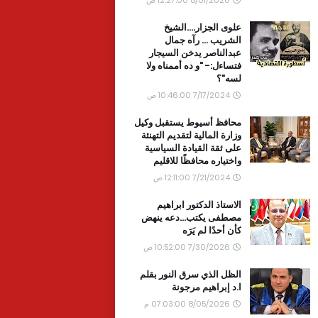
علوى الجزار....الشيخ
الشريب ... رآه جمال
عبدالناصر يدخن السيجار
فتساءل:- "و ده أممناه ولا
لسه"؟
7/17/2024 10:46:00 ص
محافظ أسيوط يستقبل وكيل
وزارة المالية لتقديم التهنئة
على ثقة القيادة السياسية
واختياره محافظًا للاقليم
7/21/2024 12:11:00 ص
الاستاذ الدكتور ابراهيم
مصطفى يكتب...دعه ينهض
كأن أحدًا لم يَرَه
7/30/2026 10:52:00 ص
الظل الذي سرق النور بقلم
ا.د إبراهيم مرجونة
8/05/2026 07:03:00 م