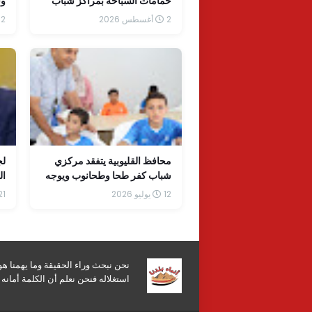
حمامات السباحة بمراكز شباب
وس
وأندية الخانكة
2 أغسطس 2026
2 أغسطس 2026
محافظ القليوبية يتفقد مركزي
لج
شباب كفر طحا وطحانوب ويوجه
ال
بسرعة التشغيل الكامل وتعظيم
با
12 يوليو 2026
21 يونيو 6
الاستفادة من مشروعات "حياة
كريمة"
نحن نبحث وراء الحقيقة وما يهمنا ه
استغلاله فنحن نعلم أن الكلمة أمان