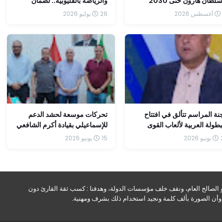
لطان هارون حتى 2030
والرياضة بالقليوبية.. لضمان
تطبيق اشتراطات الأمن والسلامة
26 يوليو 2026
بمراكز الشباب.كتب محمد
صوابى
نة المراسم تتألق في افتتاح
تحركات موسعة لحشد الدعم
بطولة العربية لألعاب القوى
للإسماعيلي بقيادة أكرم الشافعي
لإسماعيلية
وعصام عبد العال وأشرف عمارة
202
15 يونيو 2026
وعدد من رموز المحافظة
و الصالح العام، ونقف خلف مؤسسات الدولة، وهدفنا : كسب ثقة القارئ دون
ه وأن الصورة بألف كلمة ونجيد استخدام ذلك بشرف ومهنية.