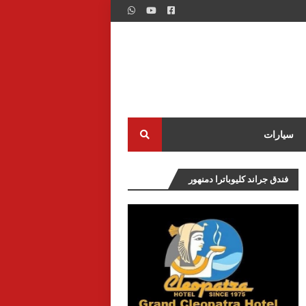
سيارات
فندق جراند كليوباترا دمنهور