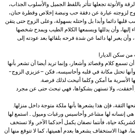
رقة والأنوثة تجعلها تتأثر باللفظ الجميل والأسلوب الجذاب،
زوج لزوجته عبارة عن دفقة حب ونبضة إخلاص وقطرة حنان،
ب قلبها دائما وأبدا بل واحتله بسهولة، وعلى الزوج حتى يتقن
ء إليها، وأن يدللها ويسمعها الكلام الطيب ويمدح شخصها
وأن يعبر لها دائما عن شدة فرحه بلقائها بعد عودته إلى
من سكن الديارا
ن تسمع كلام وقصائد وأشعار، وإنما تريد أيضا أن تشعر بأنها
أنها تحتل مكانة في قلبه وأحاسيسه، فكن –عزيزي الزوج-
ها الأسرية ما أمكن وكلما أتيحت لذلك فرصة.
أو أخفقت، ولا تستهن بشكواها، فهي تبحث حتى عن مجرد
حها الثقة، فإن هذا يشعرها بأنها ملكة متوجة داخل منزلها.
 هي إنسانه لها مشاعر وأحاسيس ورغبات وميول .. استمع لها
كشريكة حياة، فأنتما نصفان يكمل أحدكما الآخر. ولا تستخف
ا، فهذا الاستخفاف يشعرها بعدم أهميتها، كما لا تتوقع منها أن