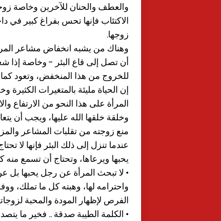
والعطف والحنان للآخرين وخاصة زوج
الاكتئاب فإنها تحس بفراغ كبير في دا
زوجها.
وهناك من يشبه انخفاض مشاعر المرأة
أن تصل إلى قاع البئر - وخاصة إذا شع
للخروج من هذا المنخفض، وتعود كما ك
إن الحياة مليئة بالمتغيرات الكثيرة 
المرأة على هذا النحو من الارتفاع و
وخلقة خلقها الله عليها، ويجب أن يتعا
منع زوجته من تقلبات المشاعر والمزاج
عندما تنزل إلى ذلك البئر فإنها لا تحت
يحبها ويرعاها، وتحتاج أن تسمع منه 
• لا تبحث المرأة عن رجل يحبها بل ع
واحترامه لها، وهبته كل ما تملك، وو
الفرص لإظهار المودة والمحبة لزوجات
• الكلمة الطيبة صدقة .. فخير ما يتصد