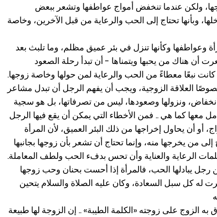
ها، ولكن عندما تنخفض أمواج عواطفها وتشعر ببعض
خلها، وبأنها تحتاج إلى الحب والرعاية من قبل الآخرين، وخاصة
 وعواطفها وكأنها تنزل في بئر عميق مظلم، وما تلبث بعد
رت أن هناك من يحبها ويتمناها - أن تبدأ رحلة الصعود
انت نبعًا معطاءً من الحب والرعاية لمن حولها وخاصة زوجها.
وخصوصًا العلاقة الزوجية، ويجب أن يفهم الرجل أن تبدل مشاعر
الانخفاض، ونزولها وصعودها، ليس من تصرفاتها، بل هو سجية
مل معها كما هي .. فمن الأخطاء التي يمكن أن يقع فيها الرجل
، أو أن يحاول إخراجها من ذلك البئر العميق، لأن المرأة
اج إلى من يخرجها منه، وإنما تحتاج أن تشعر بأن زوجها بجانبها
كلمات الرعاية والعناية وأن تحس بدفء الحب ولطف المعاملة.
ن رجل يبادلها الحب، فالمرأة إذا أحست بحنان وحب زوجها
فرت له كل سبل السعادة، وكان عليه الصلاة والسلام يتحين
ه
ق به الزوج على زوجته «الكلمة الطيبة» .. إن الزوجة لها طبيعة