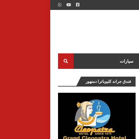
سيارات
فندق جراند كليوباترا دمنهور