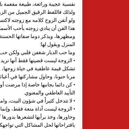
نفسية عجيبة ورائعة، طبيعة مفعمة بال
ولذلك فاللفظ الرقيق الجميل من ال
ولو أتقن الزوج كلامه مع زوجته لاكتس
هذا الفن أن ينادي زوجته بأحب الأسما
ومظهرها، ويذكر دوما صفاتها الحسنة، 
المنزل ويقول لها:
وما حب الديار شغفن قلبي ولكن حب 
• الزوجة ليست قضيتها فقط أنها تريد أ
تشكل قيمة عاطفية في حياة زوجها، و
مرنا حنونا، وحاول مشاركتها في أعبائ
• كن دائما بجانبها خاصة إذا مرضت 
التأييد العاطفي والمعنوي.
• لا تتدخل كثيراً في شؤون البيت، وامن
• الزوجة ليست أداة متعة فقط، وإنما
وحاورها، وخذ برأيها لتشعرها بدورها 
باقتراحاتها لحل المشاكل التي تواجهكم