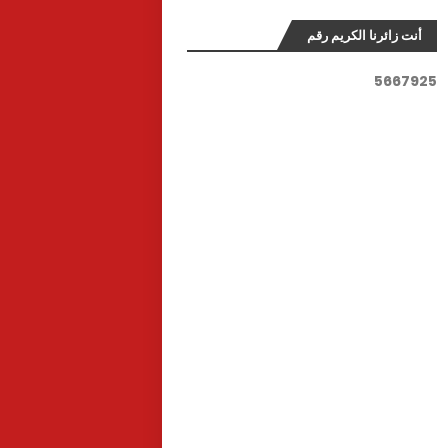
أنت زائرنا الكريم رقم
5
6
6
7
9
2
5