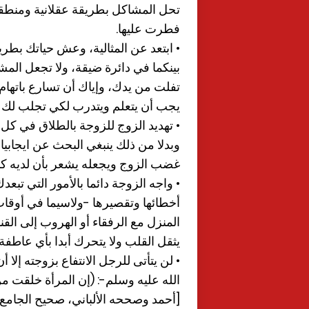
تحل المشاكل بطريقة عقلانية ومنطقية،
فطرت عليها.
• ابتعد عن المثالية، وعش حياتك بطريق
بينكما في دائرة ضيقة، ولا تجعل ال
تفلت من يدك، وإياك أن تسارع باتهام
يجب أن يتعلم ويتدرب لكي تجلب لك ا
• تهديد الزوج للزوجة بالطلاق في كل
وبدلا من ذلك ينبغي البحث عن ايجابي
غضب الزوج ويجعله يشعر بأن لديه كنز
• واجه الزوجة دائما بالأمور التي تب
أخطائها وتقصيرها -ولاسيما في أوقا
المنزل مع الرفقاء أو الهروب إلى القن
يثقل القلب ولا يتحرك أبدا بأي عاطفة.
• لن يتأتى للرجل الانتفاع بزوجته إلا 
الله عليه وسلم-: (إن المرأة خلقت من