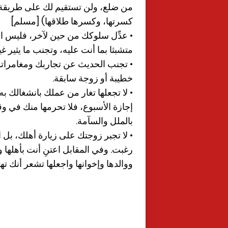
من ضلع، ولن تستقيم لك على طريقة، 
كسرتها، وكسرها طلاقها) [مسلم]
• عدِّل سلوكك من حين لآخر، فليس 
متشبثا بما أنت عليه، وتجنب ما يثير غ
• تجنب الحديث عن تجاربك ومغامراتك
خطيبة أو زوجة سابقة.
• لا تجعلها تغار من عملك بانشغالك ب
إجازة الأسبوع، فلا تحرمها منك في و
بالملل والسآمة.
• لا تجبر زوجتك على زيارة أهلك، بل 
رغبت. وفي المقابل اعتنِ أنت بأهلها 
ووالدها وإخوانها واجعلها تشعر أنك ته