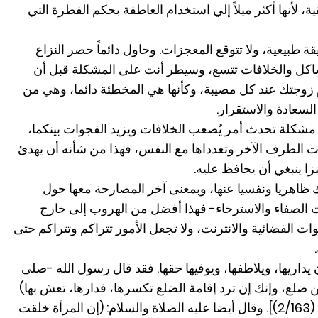
 لأنها أكثر ميلاً إلي استخدام العاطفة بحكم الفطرة التي
ة طبيعية، ولا تتوقع المعجزات. وحاول دائماً حصر النزاع
مشاكل والخلافات تتسع، وسيطر أنت على المشكلة قبل أن
 زوجتك عند كل مصيبة، وكأنها هي المخطئة دائما، وهي من
لسعادة والاستقرار.
 مشكلة تحدث أمر يُصعب الخلافات ويزيد الفجوات بينكما،
ات الطرف الآخر وتعدداها مع النفس، فهذا من شأنه أن يهدئ
ا ينبغي أن يحافظ عليه.
عدك ظاهريا ونفسيا عنها، وبمعنى آخر المصارحة معها حول
ت الصفاء والاسترخاء- فهذا أفضل من الهروب إلى خارج
وات الفضائية والانترنت، ولا تجعل الأمور تتراكم وتتراكم حتى
أن يداريها، ويلاطفها، ويوفيها حقها. فقد قال رسول الله -صلى
 ضلع، وإنك إن ترد إقامة الضلع تكسرها، فدارها، تعش بها)
[أحمد وصححه الألباني، صحيح الجامع (2/163)]. وقال أيضا عليه الصلاة والسلام: (إن المرأة خلقت