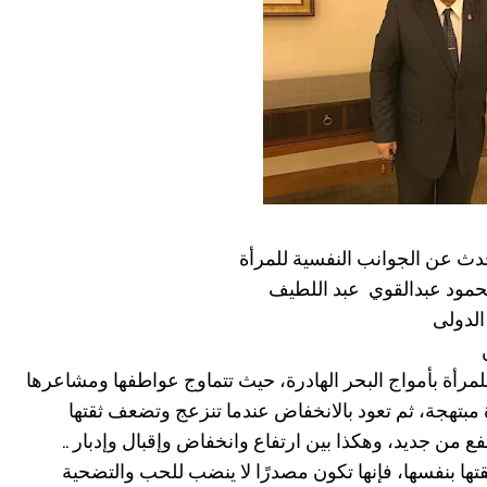
دث عن الجوانب النفسية للمرأة
محمود عبدالقوي عبد اللطيف
لدولى
لمرأة بأمواج البحر الهادرة، حيث تتماوج عواطفها ومشاعرها
 مبتهجة، ثم تعود بالانخفاض عندما تنزعج وتضعف ثقتها
ع من جديد، وهكذا بين ارتفاع وانخفاض وإقبال وإدبار ..
ها بنفسها، فإنها تكون مصدرًا لا ينضب للحب والتضحية