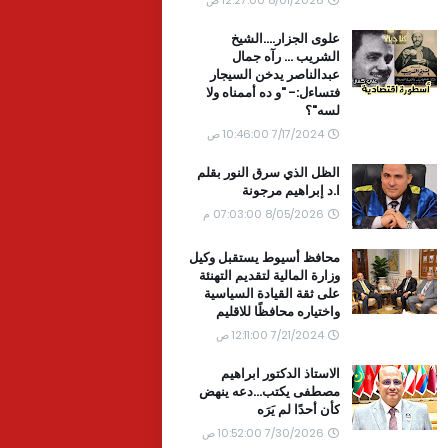
علوى الجزار....الشيخ
الشريب ... رآه جمال
عبدالناصر يدخن السيجار
فتساءل:- "و ده أممناه ولا
لسه"؟
7/17/2024 10:46:00 ص
الظل الذي سرق النور بقلم
ا.د إبراهيم مرجونة
8/05/2026 07:03:00 م
محافظ أسيوط يستقبل وكيل
وزارة المالية لتقديم التهنئة
على ثقة القيادة السياسية
واختياره محافظًا للاقليم
7/21/2024 12:11:00 ص
الاستاذ الدكتور ابراهيم
مصطفى يكتب...دعه ينهض
كأن أحدًا لم يَرَه
7/30/2026 10:52:00 ص