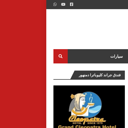
سيارات
فندق جراند كليوباترا دمنهور