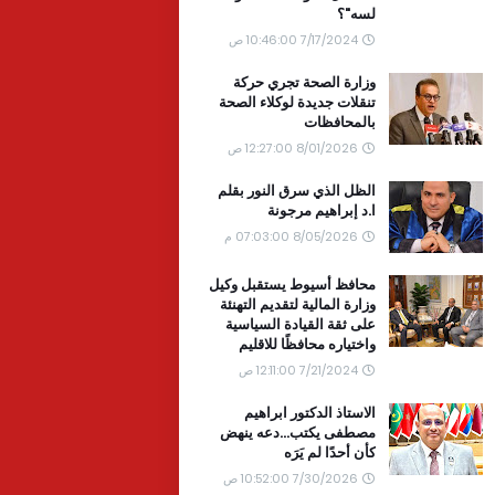
لسه"؟
7/17/2024 10:46:00 ص
وزارة الصحة تجري حركة
تنقلات جديدة لوكلاء الصحة
بالمحافظات
8/01/2026 12:27:00 ص
الظل الذي سرق النور بقلم
ا.د إبراهيم مرجونة
8/05/2026 07:03:00 م
محافظ أسيوط يستقبل وكيل
وزارة المالية لتقديم التهنئة
على ثقة القيادة السياسية
واختياره محافظًا للاقليم
7/21/2024 12:11:00 ص
الاستاذ الدكتور ابراهيم
مصطفى يكتب...دعه ينهض
كأن أحدًا لم يَرَه
7/30/2026 10:52:00 ص