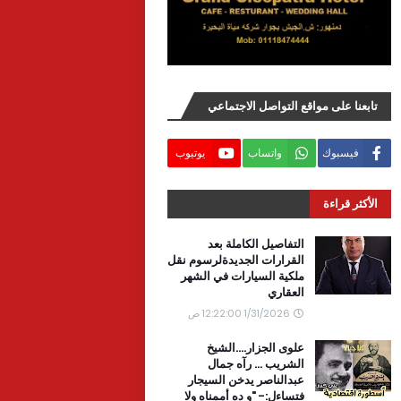
تابعنا على مواقع التواصل الاجتماعي
فيسبوك
واتساب
يوتيوب
الأكثر قراءة
التفاصيل الكاملة بعد
القرارات الجديدةلرسوم نقل
ملكية السيارات في الشهر
العقاري
1/31/2026 12:22:00 ص
علوى الجزار....الشيخ
الشريب ... رآه جمال
عبدالناصر يدخن السيجار
فتساءل:- "و ده أممناه ولا