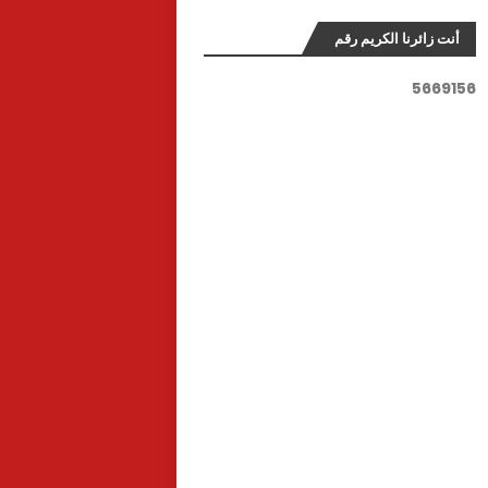
أنت زائرنا الكريم رقم
5
6
6
9
1
5
6