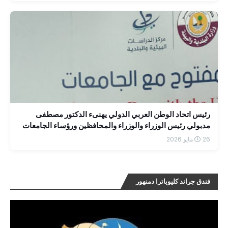
رئيس اتحاد الوطن العربي الدولي يهنىء الدكتور مصطفى
مدبولي رئيس الوزراء والوزراء والمحافظين ورؤساء الجامعات
وكبار رجال الدولة بحلول عيد الأضحى المبارك
26 مايو 2026
فندق جراند كليوباترا دمنهور