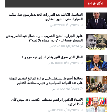
الأكثر قراءة
التفاصيل الكاملة بعد القرارات الجديدةلرسوم نقل ملكية
السيارات في الشهر العقاري
1/31/2026 12:22:00 ص
علوى الجزار....الشيخ الشريب ... رآه جمال عبدالناصر يدخن
السيجار فتساءل:- "و ده أممناه ولا لسه"؟
7/17/2024 10:46:00 ص
الظل الذي سرق النور بقلم ا.د إبراهيم مرجونة
8/05/2026 07:03:00 م
محافظ أسيوط يستقبل وكيل وزارة المالية لتقديم التهنئة
على ثقة القيادة السياسية واختياره محافظًا للاقليم
7/21/2024 12:11:00 ص
الاستاذ الدكتور ابراهيم مصطفى يكتب...دعه ينهض كأن
أحدًا لم يَرَه
7/30/2026 10:52:00 ص