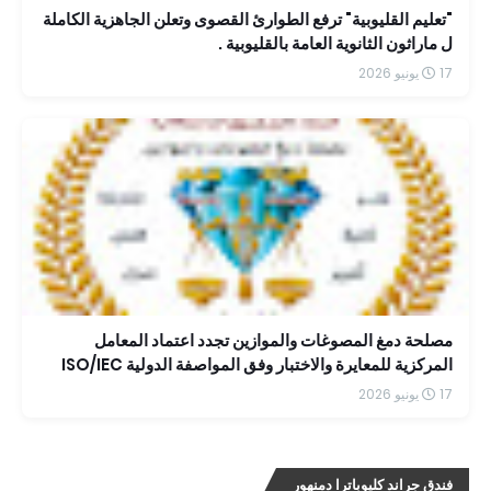
"تعليم القليوبية" ترفع الطوارئ القصوى وتعلن الجاهزية الكاملة
ل ماراثون الثانوية العامة بالقليوبية .
17 يونيو 2026
مصلحة دمغ المصوغات والموازين تجدد اعتماد المعامل
المركزية للمعايرة والاختبار وفق المواصفة الدولية ISO/IEC
17025:2017 حتى عام 2030
17 يونيو 2026
فندق جراند كليوباترا دمنهور