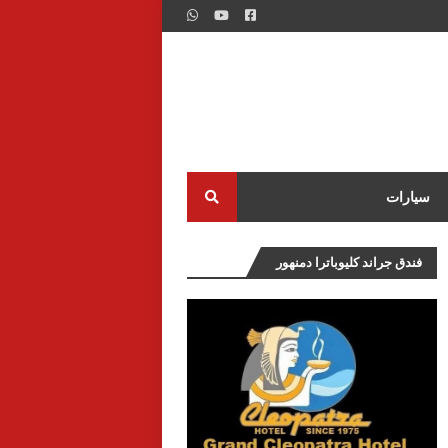
سيارات
فندق جراند كليوباترا دمنهور