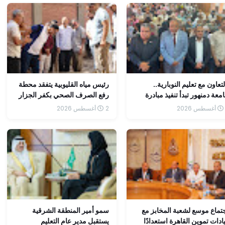
لتعاون مع تعليم النوبارية..
رئيس مياه القليوبية يتفقد محطة
معة دمنهور تبدأ تنفيذ مبادرة
رفع الصرف الصحي بكفر الجزار
هيل طلاب البكالوريا لمسار
ويشدد على سرعة إنهاء إجراءات
2 أغسطس 2026
هندسة وعلوم الحاسب
الإحلال والتجديد وفق جدول زمني
محدد
تماع موسع لشعبة المخابز مع
سمو أمير المنطقة الشرقية
ادات تموين القاهرة استعدادًا
يستقبل مدير عام التعليم