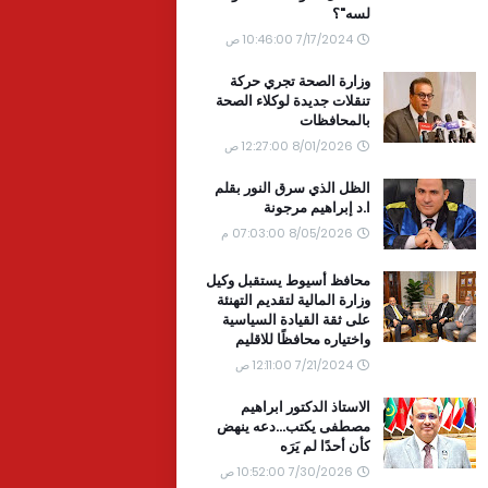
لسه"؟
7/17/2024 10:46:00 ص
وزارة الصحة تجري حركة
تنقلات جديدة لوكلاء الصحة
بالمحافظات
8/01/2026 12:27:00 ص
الظل الذي سرق النور بقلم
ا.د إبراهيم مرجونة
8/05/2026 07:03:00 م
محافظ أسيوط يستقبل وكيل
وزارة المالية لتقديم التهنئة
على ثقة القيادة السياسية
واختياره محافظًا للاقليم
7/21/2024 12:11:00 ص
الاستاذ الدكتور ابراهيم
مصطفى يكتب...دعه ينهض
كأن أحدًا لم يَرَه
7/30/2026 10:52:00 ص