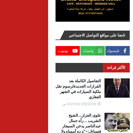
تابعنا على مواقع التواصل الاجتماعي
فيسبوك
واتساب
يوتيوب
الأكثر قراءة
التفاصيل الكاملة بعد
القرارات الجديدةلرسوم نقل
ملكية السيارات في الشهر
العقاري
1/31/2026 12:22:00 ص
علوى الجزار....الشيخ
الشريب ... رآه جمال
عبدالناصر يدخن السيجار
فتساءل:- "و ده أممناه ولا