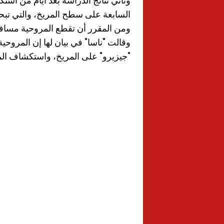
وتأتي نتائج الدراسة بعد أيام من استكم
السابعة على سطح المريخ، والتي تبح
ومن المقرر أن تقطع المروحية مسافة 3 أميال عبر المريخ خلال الأشهر القليلة المق
وقالت "ناسا" في بيان لها إن المروحي
"جيزيرو" على المريخ، واستكشاف المن