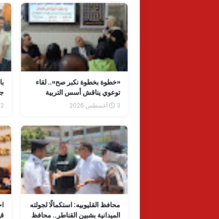
«خطوة بخطوة نكبر صح».. لقاء
با
توعوي يناقش أسس التربية
جا
والصحة النفسية للأسرة بالدار
تأ
3 أغسطس 2026
2 أغسطس 2026
الأولي لأحباب المصطفي
ال
محافظ القليوبيه: استكمالًا لجولته
اج
الميدانية بشبين القناطر.. محافظ
قي