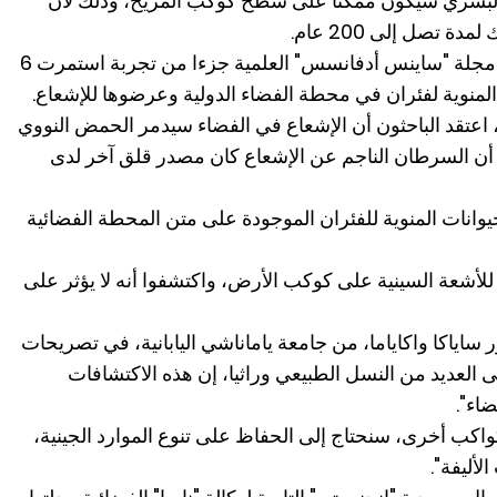
 البشري سيكون ممكنا على سطح كوكب المريخ، وذلك لأن
 تصل إلى 200 عام.
وكانت نتائج الدراسة التي نشرت في مجلة "ساينس أدفانسس" العلمية جزءا من تجربة استمرت 6
المنوية لفئران في محطة الفضاء الدولية وعرضوها للإشعاع.
، اعتقد الباحثون أن الإشعاع في الفضاء سيدمر الحمض النووي
 أن السرطان الناجم عن الإشعاع كان مصدر قلق آخر لدى
 أن الحيوانات المنوية للفئران الموجودة على متن المحطة الفضائية
 للأشعة السينية على كوكب الأرض، واكتشفوا أنه لا يؤثر على
ساياكا واكاياما، من جامعة ياماناشي اليابانية، في تصريحات
 العديد من النسل الطبيعي وراثيا، إن هذه الاكتشافات
اء".
واكب أخرى، سنحتاج إلى الحفاظ على تنوع الموارد الجينية،
لأليفة".