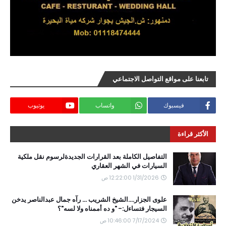
تابعنا على مواقع التواصل الاجتماعي
فيسبوك
واتساب
يوتيوب
الأكثر قراءة
التفاصيل الكاملة بعد القرارات الجديدةلرسوم نقل ملكية
السيارات في الشهر العقاري
1/31/2026 12:22:00 ص
علوى الجزار....الشيخ الشريب ... رآه جمال عبدالناصر يدخن
السيجار فتساءل:- "و ده أممناه ولا لسه"؟
7/17/2024 10:46:00 ص