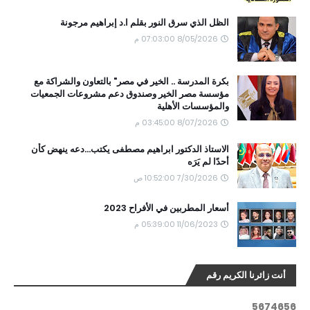
الظل الذي سرق النور بقلم ا.د إبراهيم مرجونة
8/05/2026 07:03:00 م
بكرة المدرسة .. الخير في مصر" بالتعاون والشراكة مع
مؤسسة مصر الخير وصندوق دعم مشروعات الجمعيات
والمؤسسات الأهلية
8/07/2026 03:45:00 م
الاستاذ الدكتور ابراهيم مصطفى يكتب...دعه ينهض كأن
أحدًا لم يَرَه
7/30/2026 10:52:00 ص
أسعار المطربين في الأفراح 2023
11/06/2023 05:39:00 م
أنت زائرنا الكريم رقم
5
6
7
4
6
5
6