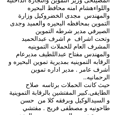
المصيلحى وزير التموين والتجارة الداخلية
واللواءهشام امنه محافظ البحيره
والمهندس
مجدى الخضروكيل وزارة
التموين بمحافظه البحيره والعميد وجدى
الصيرفي مدير شرطه التموين
وتحت اشراف
م اشرف عبدالحميد
المشرف العام للحملات التموينيه
والمهندس مفتاح عبداللطيف مديرعام
الرقابه التموينيه بمديرية تموين البحيره و
أشرف عامر . مدير اداره تموين
الرحمانيه..
حيث كانت الحملات برئاسه
صلاح
الطايفى.كبير المفتشين بالرقابة التموينية
و السيدالوكيل وبرفقه كلا من
حسن
طاحونيه و مصطفى فريج . مفتشي