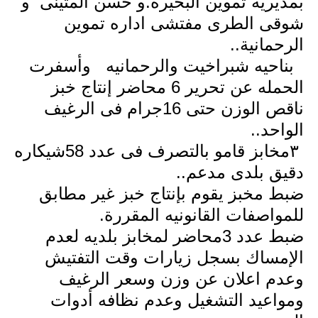
بمديرية تموين البحيره.و حسن المتينى
و
شوقى الطرى مفتشى اداره تموين
الرحمانية..
بناحيه شبراخيت والرحمانيه
وأسفرت
الحمله عن تحرير 6 محاضر إنتاج خبز
ناقص الوزن حتى 16جرام فى الرغيف
الواحد..
٣مخابز قامو بالتصرف فى عدد 58شيكاره
دقيق بلدى مدعم..
ضبط مخبز يقوم بإنتاج خبز غير مطابق
للمواصفات القانونيه المقررة.
ضبط عدد 3محاضر لمخابز بلديه لعدم
الإمساك بسجل زيارات وقت التفتيش
وعدم اعلان عن وزن وسعر الرغيف
ومواعيد التشغيل وعدم نظافه أدوات