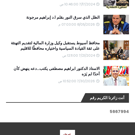
7/17/2024 10:46:00 ص
الظل الذي سرق النور بقلم ا.د إبراهيم مرجونة
8/05/2026 07:03:00 م
محافظ أسيوط يستقبل وكيل وزارة المالية لتقديم التهنئة
على ثقة القيادة السياسية واختياره محافظًا للاقليم
7/21/2024 12:11:00 ص
الاستاذ الدكتور ابراهيم مصطفى يكتب...دعه ينهض كأن
أحدًا لم يَرَه
7/30/2026 10:52:00 ص
أنت زائرنا الكريم رقم
5
6
6
7
9
9
4