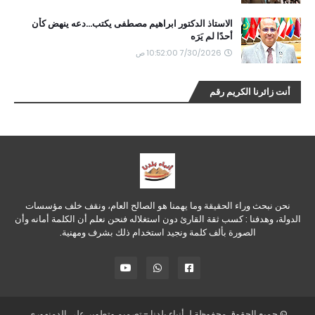
الاستاذ الدكتور ابراهيم مصطفى يكتب...دعه ينهض كأن
أحدًا لم يَرَه
7/30/2026 10:52:00 ص
أنت زائرنا الكريم رقم
نحن نبحث وراء الحقيقة وما يهمنا هو الصالح العام، ونقف خلف مؤسسات
الدولة، وهدفنا : كسب ثقة القارئ دون استغلاله فنحن نعلم أن الكلمة أمانه وأن
الصورة بألف كلمة ونجيد استخدام ذلك بشرف ومهنية.
© جميع الحقوق محفوظة لـ
أنباء بلدنا
- تصميم وتطوير
علي الدمنهوري