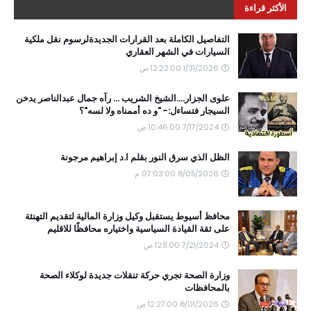
الأكثر قراءة
التفاصيل الكاملة بعد القرارات الجديدةلرسوم نقل ملكية
السيارات في الشهر العقاري
1/31/2026 12:22:00 ص
علوى الجزار....الشيخ الشريب ... رآه جمال عبدالناصر يدخن
السيجار فتساءل:- "و ده أممناه ولا لسه"؟
7/17/2024 10:46:00 ص
الظل الذي سرق النور بقلم ا.د إبراهيم مرجونة
8/05/2026 07:03:00 م
محافظ أسيوط يستقبل وكيل وزارة المالية لتقديم التهنئة
على ثقة القيادة السياسية واختياره محافظًا للاقليم
7/21/2024 12:11:00 ص
وزارة الصحة تجري حركة تنقلات جديدة لوكلاء الصحة
بالمحافظات
8/01/2026 12:27:00 ص