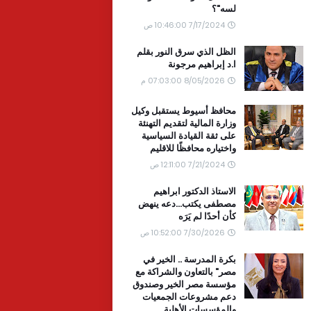
لسه"؟
7/17/2024 10:46:00 ص
الظل الذي سرق النور بقلم
ا.د إبراهيم مرجونة
8/05/2026 07:03:00 م
محافظ أسيوط يستقبل وكيل
وزارة المالية لتقديم التهنئة
على ثقة القيادة السياسية
واختياره محافظًا للاقليم
7/21/2024 12:11:00 ص
الاستاذ الدكتور ابراهيم
مصطفى يكتب...دعه ينهض
كأن أحدًا لم يَرَه
7/30/2026 10:52:00 ص
بكرة المدرسة .. الخير في
مصر" بالتعاون والشراكة مع
مؤسسة مصر الخير وصندوق
دعم مشروعات الجمعيات
والمؤسسات الأهلية