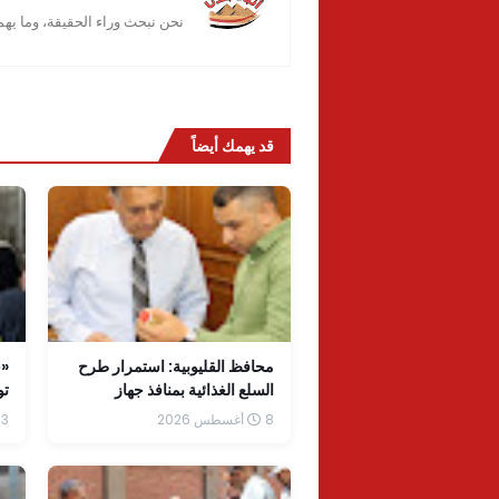
نحن نبحث وراء الحقيقة، وما يه
قد يهمك أيضاً
محافظ القليوبية: استمرار طرح
«خ
السلع الغذائية بمنافذ جهاز
تو
مستقبل مصر بأسعار مخفضة
وا
8 أغسطس 2026
3 أغسطس 2026
لتخفيف الأعباء عن المواطنين
ال