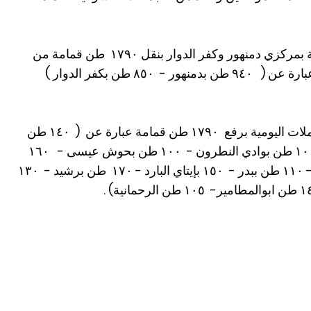
َفي هذا الصدد قامت الوحدات المحلية بمركزي دمنهور وكفر الدوار بنقل ١٧٩٠ طن قمامة من
المقالب الوسيطة إلى مصنع التدوير عبارة عن ( ٩٤٠ طن بدمنهور - ٨٥٠ طن بكفر الدوار )
كما قامت الوحدات المحلية خلال الحملات اليومية برفع ١٧٩٠ طن قمامة عبارة عن ( ١٤٠ طن
بأبو حمص - ١٧٠ طن بالمحمودية - ١٠٠ طن بوادي النطرون - ١٠٠ طن بحوش عيسى - ١٦٠
طن بكوم حمادة - ٩٠ طن بالدلنجات - ١١٠ طن ببدر - ١٥٠ بإيتاي البارد - ١٧٠ طن برشيد - ١٣٠