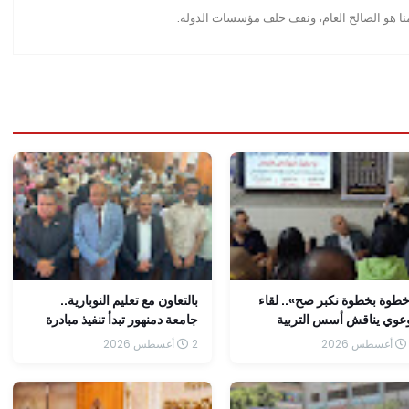
منا هو الصالح العام، ونقف خلف مؤسسات الدولة.
طوة بخطوة نكبر صح».. لقاء
بالتعاون مع تعليم النوبارية..
عوي يناقش أسس التربية
جامعة دمنهور تبدأ تنفيذ مبادرة
لصحة النفسية للأسرة بالدار
تأهيل طلاب البكالوريا لمسار
2 أغسطس 2026
أولي لأحباب المصطفي
الهندسة وعلوم الحاسب