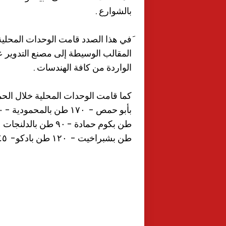
بالشوارع .
الواردة من كافة الهندسات .
طن بشبراخيت - ١٢٠ طن بادكو- ١٤٥ طن ابوالمطامير- ١٠٥ طن الرحمانية) .