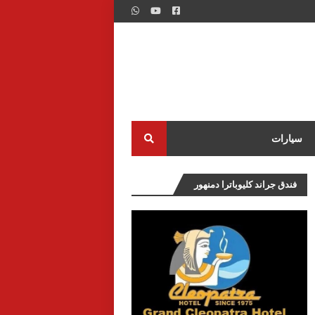
سيارات
فندق جراند كليوباترا دمنهور