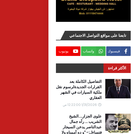
تابعنا على مواقع التواصل الاجتماعي
فيسبوك
واتساب
يوتيوب
الأكثر قراءة
التفاصيل الكاملة بعد
القرارات الجديدةلرسوم نقل
ملكية السيارات في الشهر
العقاري
1/31/2026 12:22:00 ص
علوى الجزار....الشيخ
الشريب ... رآه جمال
عبدالناصر يدخن السيجار
فتساءل:- "و ده أممناه ولا