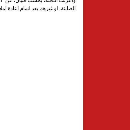
واعربت اللجنة، بحسب البيان، عن "امل
الصابئة، او غيرهم بعد اتمام اعادة امل