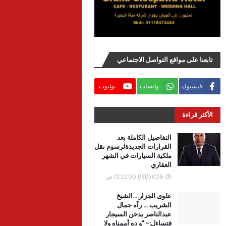
تابعنا على مواقع التواصل الاجتماعي
فيسبوك
واتساب
يوتيوب
الأكثر قراءة
التفاصيل الكاملة بعد
القرارات الجديدةلرسوم نقل
ملكية السيارات في الشهر
العقاري
1/31/2026 12:22:00 ص
علوى الجزار....الشيخ
الشريب ... رآه جمال
عبدالناصر يدخن السيجار
فتساءل:- "و ده أممناه ولا