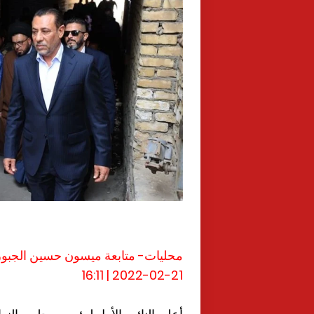
محليات- متابعة ميسون حسين الجبور
2022-02-21 | 16:11