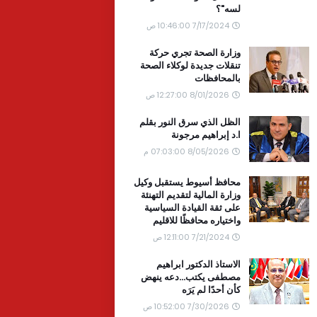
لسه"؟
7/17/2024 10:46:00 ص
وزارة الصحة تجري حركة
تنقلات جديدة لوكلاء الصحة
بالمحافظات
8/01/2026 12:27:00 ص
الظل الذي سرق النور بقلم
ا.د إبراهيم مرجونة
8/05/2026 07:03:00 م
محافظ أسيوط يستقبل وكيل
وزارة المالية لتقديم التهنئة
على ثقة القيادة السياسية
واختياره محافظًا للاقليم
7/21/2024 12:11:00 ص
الاستاذ الدكتور ابراهيم
مصطفى يكتب...دعه ينهض
كأن أحدًا لم يَرَه
7/30/2026 10:52:00 ص