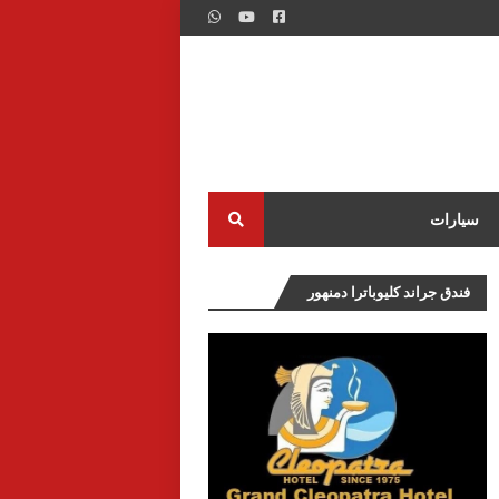
سيارات
فندق جراند كليوباترا دمنهور