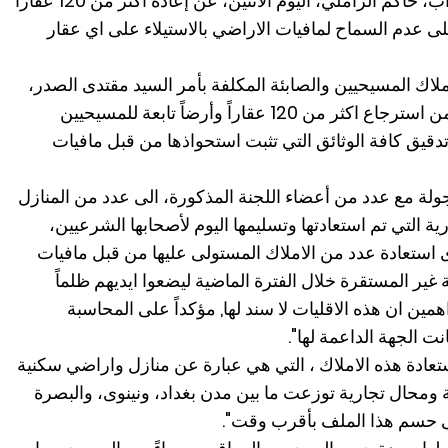
أعلن النائب الأول لرئيس مجلس النواب، حاكم الزاملي، اليوم الاثنين، عن إعادة أكثر من 120 عقاراً
على عدم السماح لمافيات الاراضي بالاستيلاء على اي عقار
لاك المسيحيين والصابئة المكلفة بأمر السيد مقتدى الصدر،
وبالتعاون مع "سرايا السلام", تمكنت من استرجاع اكثر من 120 عقاراً وأرضاً تابعة للمسيحيين
 تدقيق كافة الوثائق التي تثبت استحواذها من قبل مافيات
جولة مع عدد من أعضاء اللجنة المذكورة، الى عدد من المنازل
ة التي تم استعادتها وتسليمها اليوم لأصحابها الشرعيين،
ى استعادة عدد من الاملاك المستولى عليها من قبل مافيات
 غير المستقرة خلال الفترة الماضية ليضعوا ايديهم ظلماً
مين ان هذه الاقليات لا سند لها, مؤكداً على المحاسبة
نت الجهة الداعمة لها".
ستعادة هذه الاملاك ، التي هي عبارة عن منازل واراضي سكنية
 ومحال تجارية توزعت ما بين مدن بغداد، ونينوى، والبصرة
لى حسم هذا الملف بأقرب وقت".