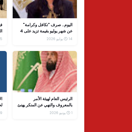
اليوم.. صرف "تكافل وكرامة"
في
عن شهر يوليو بقيمة تزيد على 4
ال
مليارات جنيه
14 يوليو 2026
5 يونيو 2026
الرئيس العام لهيئة الأمر
ال
بالمعروف والنهي عن المنكر يهنئ
لج
القيادة الرشيدة بمناسبة نجاح
"ا
1 يونيو 2026
19 أبريل 
موسم حج هذا العام 1447هـ