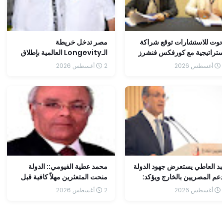
وت للاستشارات توقع شراكة
مصر تدخل خريطة
تراتيجية مع كورفكس فنشرز
الـLongevity العالمية بإطلاق
مكين الشركات من سد فجوة
"Egypt Molodost" كأول
2 أغسطس 2026
تنفيذ والتوسع في الأسواق
وجهة متكاملة لطب إطالة العمر
إقليمية
الصحي
د العاطي يستعرض جهود الدولة
محمد عطية الفيومي:: الدولة
عم المصريين بالخارج ويؤكد:
منحت المتعثرين مهلاً كافية قبل
وير الخدمات القنصلية أولوية
اتخاذ إجراءات السحب.
2 أغسطس 2026