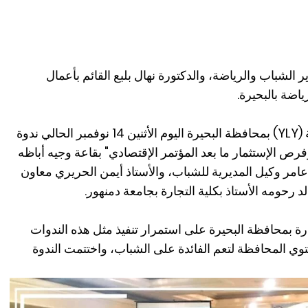
لشباب والرياضة، والدكتورة نهال بلبع القائم بأعمال
اضة بالبحيرة.
نظم متطوعو وزارة الشباب والرياضة (YLY) بمحافظة البحيرة اليوم الأثنين 14 نوفمبر الحالي ندوة
ص الإستثمار ما بعد المؤتمر الإقتصادي" بقاعة وجيه أباظه
امر وكيل المديرية للشباب، والأستاذ أيمن الحريري معاون
د رحومه الأستاذ بكلية التجارة بجامعة دمنهور.
رة بمحافظة البحيرة على استمرار تنفيذ مثل هذه الندوات
 المحافظة لتعم الفائدة على الشباب، واختتمت الندوة