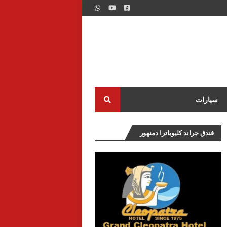
سيارات
فندق جراند كليوباترا دمنهور