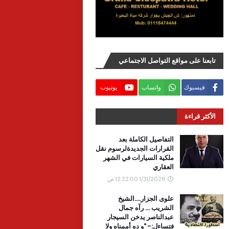
تابعنا على مواقع التواصل الاجتماعي
فيسبوك
واتساب
يوتيوب
الأكثر قراءة
التفاصيل الكاملة بعد
القرارات الجديدةلرسوم نقل
ملكية السيارات في الشهر
العقاري
1/31/2026 12:22:00 ص
علوى الجزار....الشيخ
الشريب ... رآه جمال
عبدالناصر يدخن السيجار
فتساءل:- "و ده أممناه ولا