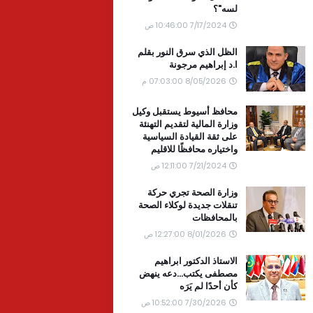
لسه"؟
7/17/2024 10:46:00 ص
الظل الذي سرق النور بقلم
ا.د إبراهيم مرجونة
8/05/2026 07:03:00 م
محافظ أسيوط يستقبل وكيل
وزارة المالية لتقديم التهنئة
على ثقة القيادة السياسية
واختياره محافظًا للاقليم
7/21/2024 12:11:00 ص
وزارة الصحة تجري حركة
تنقلات جديدة لوكلاء الصحة
بالمحافظات
8/01/2026 12:27:00 ص
الاستاذ الدكتور ابراهيم
مصطفى يكتب...دعه ينهض
كأن أحدًا لم يَرَه
7/30/2026 10:52:00 ص