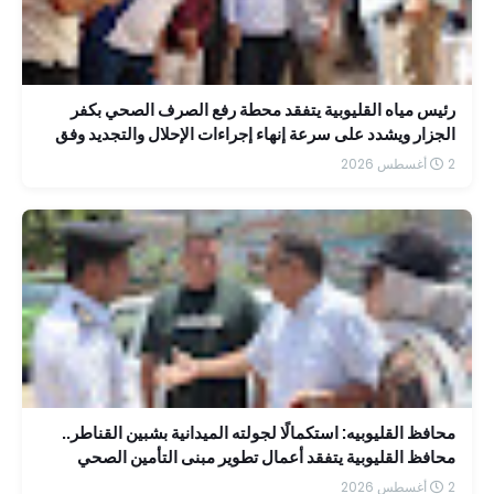
رئيس مياه القليوبية يتفقد محطة رفع الصرف الصحي بكفر
الجزار ويشدد على سرعة إنهاء إجراءات الإحلال والتجديد وفق
جدول زمني محدد
2 أغسطس 2026
محافظ القليوبيه: استكمالًا لجولته الميدانية بشبين القناطر..
محافظ القليوبية يتفقد أعمال تطوير مبنى التأمين الصحي
بمستشفى الشاملة
2 أغسطس 2026