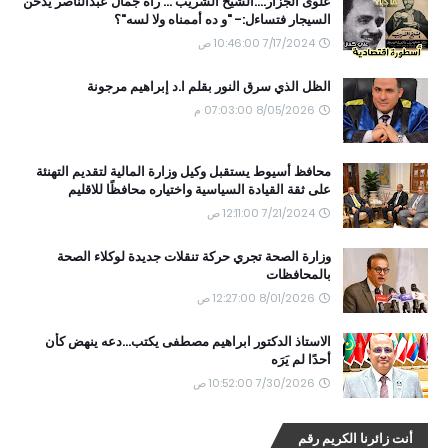
علوى الجزار....الشيخ الشريب ... رآه جمال عبدالناصر يدخن
السيجار فتساءل:- "و ده أممناه ولا لسه"؟
7/17/2024 10:46:00 ص
الظل الذي سرق النور بقلم ا.د إبراهيم مرجونة
8/05/2026 07:03:00 م
محافظ أسيوط يستقبل وكيل وزارة المالية لتقديم التهنئة
على ثقة القيادة السياسية واختياره محافظًا للاقليم
7/21/2024 12:11:00 ص
وزارة الصحة تجري حركة تنقلات جديدة لوكلاء الصحة
بالمحافظات
8/01/2026 12:27:00 ص
الاستاذ الدكتور ابراهيم مصطفى يكتب...دعه ينهض كأن
أحدًا لم يَرَه
7/30/2026 10:52:00 ص
أنت زائرنا الكريم رقم