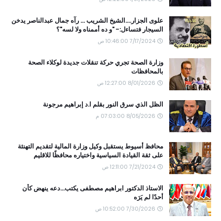
علوى الجزار....الشيخ الشريب ... رآه جمال عبدالناصر يدخن
السيجار فتساءل:- "و ده أممناه ولا لسه"؟
7/17/2024 10:46:00 ص
وزارة الصحة تجري حركة تنقلات جديدة لوكلاء الصحة
بالمحافظات
8/01/2026 12:27:00 ص
الظل الذي سرق النور بقلم ا.د إبراهيم مرجونة
8/05/2026 07:03:00 م
محافظ أسيوط يستقبل وكيل وزارة المالية لتقديم التهنئة
على ثقة القيادة السياسية واختياره محافظًا للاقليم
7/21/2024 12:11:00 ص
الاستاذ الدكتور ابراهيم مصطفى يكتب...دعه ينهض كأن
أحدًا لم يَرَه
7/30/2026 10:52:00 ص