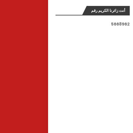
أنت زائرنا الكريم رقم
5
6
6
8
9
6
2