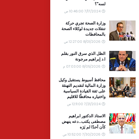
لسه"؟
7/17/2024 10:46:00 ص
وزارة الصحة تجري حركة
تنقلات جديدة لوكلاء الصحة
بالمحافظات
8/01/2026 12:27:00 ص
الظل الذي سرق النور بقلم
ا.د إبراهيم مرجونة
8/05/2026 07:03:00 م
محافظ أسيوط يستقبل وكيل
وزارة المالية لتقديم التهنئة
على ثقة القيادة السياسية
واختياره محافظًا للاقليم
7/21/2024 12:11:00 ص
الاستاذ الدكتور ابراهيم
مصطفى يكتب...دعه ينهض
كأن أحدًا لم يَرَه
7/30/2026 10:52:00 ص