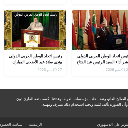
تقبل الاقتصاد والاستثمار في
عربية وأوربية
صر
يس اتحاد الوطن العربي الدولي
رئيس اتحاد الوطن العربي الدولي
شر أداء السيد الرئيس عبد الفتاح
يؤدي صلاة عيد الأضحى المبارك
سيسي، صباح اليوم، صلاة عيد
بمسجد القائد إبراهيم بالإسكندرية
 2026
27 مايو 2026
أضحى المبارك بمسجد الرحمن
رحيم بمقر القيادة الاستراتيجية
لعاصمة الجديدة.
و الصالح العام، ونقف خلف مؤسسات الدولة، وهدفنا : كسب ثقة القارئ دون
ه وأن الصورة بألف كلمة ونجيد استخدام ذلك بشرف ومهنية.
طوير
علي الدمنهوري
الرئيسية
سياسة الخصوص