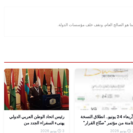
منا هو الصالح العام، ونقف خلف مؤسسات الدولة.
الأربعاء 24 يونيو.. انطلاق النسخة
رئيس اتحاد الوطن العربي الدولي
ثامنة من مؤتمر "صنّاع القرار"
يهنىء السفراء الجدد من
لمتحف المصري الكبير لمناقشة
جمهورية مصر العربية لدى دول
202
3 يونيو 2026