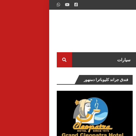
سيارات
فندق جراند كليوباترا دمنهور