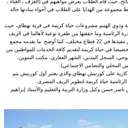
 بدأت الرحلة بتفقد مدرسة طلبة السائح، حيث قام الطلاب بعرض مواهبهم في (العزف ، الغناء ، 
الرسم ، كرة القدم)، كما وزع المحافظ مجموعة من الهدايا على الطلاب في أجواء سادتها حاله 
وفي ذات السياق تفقد محافظ الغربية وذوي الهمم مشروعات حياة كريمة في قرية نهطاي، حيث 
عرض المحافظ للطلاب أهداف المبادرة الرئاسية وما حققتها من طفرة نوعية لأهالينا في الريف 
المصري، موضحاً أن المشروعات يتم تنفيذها في 22 قطاع مختلف، كما أوضح  ما يقدمه مجمع 
الخدمات الحكومية والذي تم إنشائه خصيصا في حياة كريمة لتقديم كافة الخدمات للمواطنين من 
خلال تواجد مقرات لـ ( المركز التكنولوجي، السجل المدني، الشهر العقاري، مكتب التموين، 
لس المحلي والتضامن الاجتماعي).
والتقط المحافظ والطلاب الصور التذكارية على كورنيش نهطاي والذي يعتبر أول كورنيش يتم 
لرئاسية حياة كريمة لتطوير الريف المصرى.
رافق المحافظ خلال الزيارة المهندس ناصر حسن وكيل وزارة التربية والتعليم والأستاذ إبراهيم 