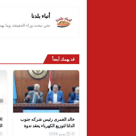
أنباء بلدنا
نحن نبحث وراء الحقيقة، وما يه
قد يهمك أيضاً
خالد الغمرى رئيس شركه جنوب
الدلتا لتوزيع الكهرباء يعقد ندوة
ال
توعية لماموري الضبط القضائي
با
21 يونيو 2026
21 يونيو 6