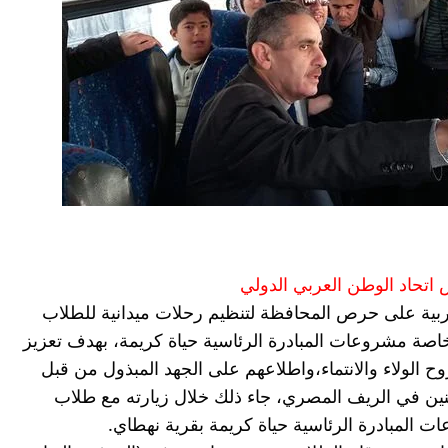
 اتحاد الوطن العربي الدولي 
أكد الدكتور طارق رحمي محافظ الغربية على حرص المحافظة لتنظيم رحلات ميدانية للطلاب 
للتعرف على المشروعات القومية وخاصة مشروعات المبادرة الرئاسية حياة كريمة، بهدف تعزيز 
ثقافة العمل التطوعي لديهم وتنمية روح الولاء والانتماء،واطلاعهم على الجهد المبذول من قبل 
الدولة المصرية للارتقاء بحياة المواطنين في الريف المصري، جاء ذلك خلال زيارته مع طلاب 
المبادرة الرئاسية حياة كريمة بقرية نهطاي.