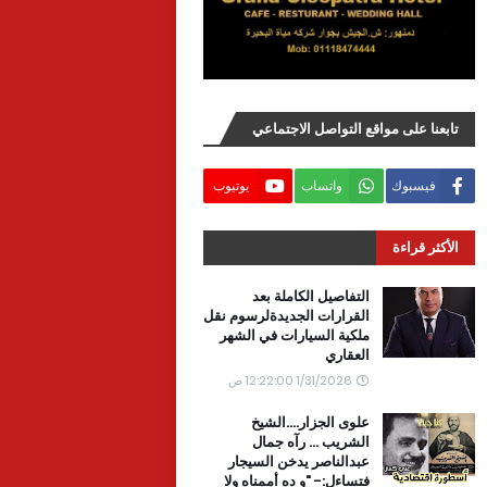
تابعنا على مواقع التواصل الاجتماعي
فيسبوك
واتساب
يوتيوب
الأكثر قراءة
التفاصيل الكاملة بعد
القرارات الجديدةلرسوم نقل
ملكية السيارات في الشهر
العقاري
1/31/2026 12:22:00 ص
علوى الجزار....الشيخ
الشريب ... رآه جمال
عبدالناصر يدخن السيجار
فتساءل:- "و ده أممناه ولا