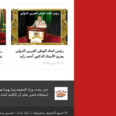
مس
م
رئيس اتحاد الوطن العربي الدولي
رئ
يعزي الأستاذ الدكتور أحمد زايد
ين
مدير مكتبة الإسكندرية في وفاة
ال
31 مايو 2026
27 مايو
شقيقه
ال
ال
با
نحن نبحث وراء الحقيقة وما يهمنا ه
استغلاله فنحن نعلم أن الكلمة أمان
© جميع الحقوق محفوظة لـ
أنباء بلدنا
- تصميم وت