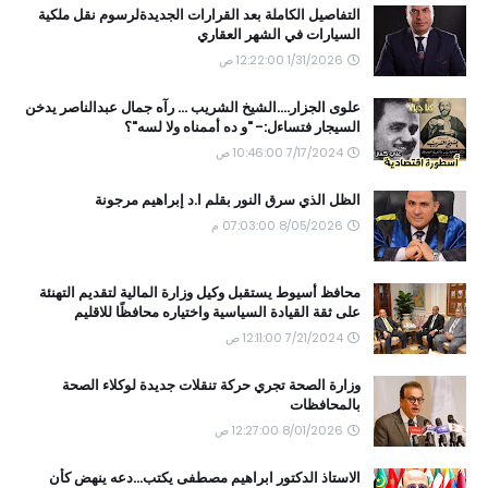
التفاصيل الكاملة بعد القرارات الجديدةلرسوم نقل ملكية
السيارات في الشهر العقاري
1/31/2026 12:22:00 ص
علوى الجزار....الشيخ الشريب ... رآه جمال عبدالناصر يدخن
السيجار فتساءل:- "و ده أممناه ولا لسه"؟
7/17/2024 10:46:00 ص
الظل الذي سرق النور بقلم ا.د إبراهيم مرجونة
8/05/2026 07:03:00 م
محافظ أسيوط يستقبل وكيل وزارة المالية لتقديم التهنئة
على ثقة القيادة السياسية واختياره محافظًا للاقليم
7/21/2024 12:11:00 ص
وزارة الصحة تجري حركة تنقلات جديدة لوكلاء الصحة
بالمحافظات
8/01/2026 12:27:00 ص
الاستاذ الدكتور ابراهيم مصطفى يكتب...دعه ينهض كأن