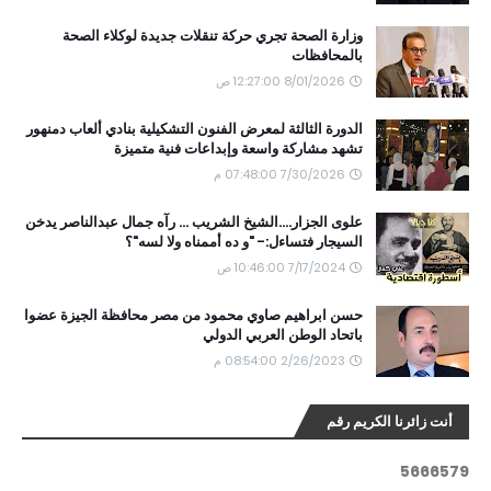
وزارة الصحة تجري حركة تنقلات جديدة لوكلاء الصحة
بالمحافظات
8/01/2026 12:27:00 ص
الدورة الثالثة لمعرض الفنون التشكيلية بنادي ألعاب دمنهور
تشهد مشاركة واسعة وإبداعات فنية متميزة
7/30/2026 07:48:00 م
علوى الجزار....الشيخ الشريب ... رآه جمال عبدالناصر يدخن
السيجار فتساءل:- "و ده أممناه ولا لسه"؟
7/17/2024 10:46:00 ص
حسن ابراهيم صاوي محمود من مصر محافظة الجيزة عضوا
باتحاد الوطن العربي الدولي
2/26/2023 08:54:00 م
أنت زائرنا الكريم رقم
5
6
6
6
5
7
9