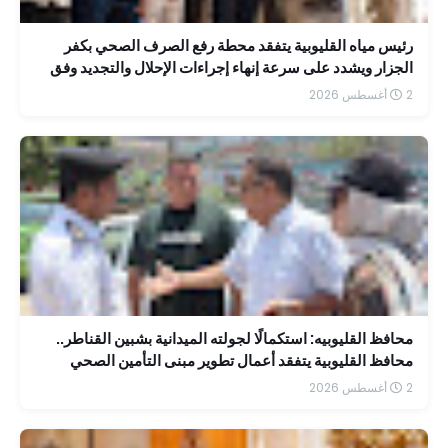
رئيس مياه القليوبية يتفقد محطة رفع الصرف الصحي بكفر
الجزار ويشدد على سرعة إنهاء إجراءات الإحلال والتجديد وفق
جدول زمني محدد
2 أغسطس 2026
محافظ القليوبيه: استكمالًا لجولته الميدانية بشبين القناطر..
محافظ القليوبية يتفقد أعمال تطوير مبنى التأمين الصحي
بمستشفى الشاملة
2 أغسطس 2026