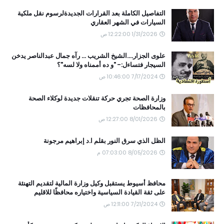
التفاصيل الكاملة بعد القرارات الجديدةلرسوم نقل ملكية
السيارات في الشهر العقاري
1/31/2026 12:22:00 ص
علوى الجزار....الشيخ الشريب ... رآه جمال عبدالناصر يدخن
السيجار فتساءل:- "و ده أممناه ولا لسه"؟
7/17/2024 10:46:00 ص
وزارة الصحة تجري حركة تنقلات جديدة لوكلاء الصحة
بالمحافظات
8/01/2026 12:27:00 ص
الظل الذي سرق النور بقلم ا.د إبراهيم مرجونة
8/05/2026 07:03:00 م
محافظ أسيوط يستقبل وكيل وزارة المالية لتقديم التهنئة
على ثقة القيادة السياسية واختياره محافظًا للاقليم
7/21/2024 12:11:00 ص