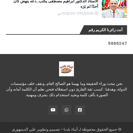
الاستاذ الدكتور ابراهيم مصطفى يكتب...دعه ينهض كأن
أحدًا لم يَرَه
7/30/2026 10:52:00 ص
أنت زائرنا الكريم رقم
5
6
6
9
2
4
7
نحن نبحث وراء الحقيقة وما يهمنا هو الصالح العام، ونقف خلف مؤسسات
الدولة، وهدفنا : كسب ثقة القارئ دون استغلاله فنحن نعلم أن الكلمة أمانه وأن
الصورة بألف كلمة ونجيد استخدام ذلك بشرف ومهنية.
© جميع الحقوق محفوظة لـ
أنباء بلدنا
- تصميم وتطوير
علي الدمنهوري