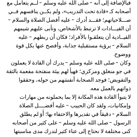
فبالإضافة إلى أنه - صلى الله عليه وسلم - لــم يتعامل مع
أصحابه كـ «قادة تحت التدريب»، ولم يكــن ينافسهم فــي
صـــلاحياتهم؛ فقـــد أدرك - عليه أفضل الصلاة والسلام -
أن القيـــادات لا ترتبط بالأشخاص، وتأبى عليهم شيمهم
القيــادية أن يتعلقـوا بالأفراد؛ فكان أن ربطهم - عليه
السلام - برؤية مستقبلية جذابة، وأفصح عنها بكل قوة
ووضوح.
وكان - صلى الله عليه وسلم - يدرك أن القادة لا يعملون
في جو منغلق ومركزي؛ فهيأ لهم بيئة منفتحة مفعمة بالثقة
والتفويض؛ فوجد الصحابة أنفسَهم من حوله، وحققوا
ذواتهم بالعمل معه.
لا يتبوأ القادة هذه المكانة إلا بما يحملونه من مهارات
وإمكانيات، ولقد كان الحبيب - عليه أفضــــل الصلاة
السلام - دقيقاً في تقديرها والاحتفاء بها؛ أَوَ لم يطلق
الرسول - صلى الله عليه وسلم - على كثير من أصحابه
كنى مختلفة لا نحتاج إلى عناء كثير لندرك مدى مناسبتها