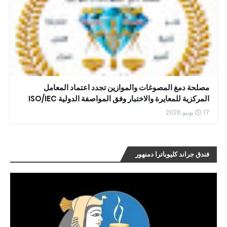
مصلحة دمغ المصوغات والموازين تجدد اعتماد المعامل
المركزية للمعايرة والاختبار وفق المواصفة الدولية ISO/IEC
17025:2017 حتى عام 2030
17 يونيو 2026
فندق جراند كليوباترا دمنهور