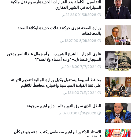
التفاصيل الكاملة بعد القرارات الجديدةلرسوم نقل ملكية
السيارات في الشهر العقاري
1/31/2026 12:22:00 ص
وزارة الصحة تجري حركة تنقلات جديدة لوكلاء الصحة
بالمحافظات
8/01/2026 12:27:00 ص
علوى الجزار....الشيخ الشريب ... رآه جمال عبدالناصر يدخن
السيجار فتساءل:- "و ده أممناه ولا لسه"؟
7/17/2024 10:46:00 ص
محافظ أسيوط يستقبل وكيل وزارة المالية لتقديم التهنئة
على ثقة القيادة السياسية واختياره محافظًا للاقليم
7/21/2024 12:11:00 ص
الظل الذي سرق النور بقلم ا.د إبراهيم مرجونة
8/05/2026 07:03:00 م
الاستاذ الدكتور ابراهيم مصطفى يكتب...دعه ينهض كأن