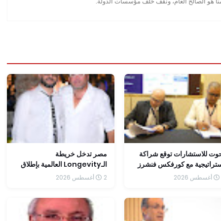
منا هو الصالح العام، ونقف خلف مؤسسات الدولة.
وت للاستشارات توقع شراكة
مصر تدخل خريطة
تراتيجية مع كورفكس فنشرز
الـLongevity العالمية بإطلاق
مكين الشركات من سد فجوة
"Egypt Molodost" كأول
2 أغسطس 2026
تنفيذ والتوسع في الأسواق
وجهة متكاملة لطب إطالة العمر
إقليمية
الصحي