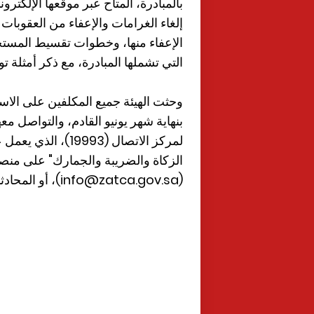
بالمبادرة، المتاح عبر موقعها الإلكترو
إلغاء الغرامات والإعفاء من العقوبات
الإعفاء منها، وخطوات تقسيط المستحق
التي تشملها المبادرة، مع ذكر أمثلة ت
وحثت الهيئة جميع المكلفين على الاستف
بنهاية شهر يونيو القادم، والتواصل م
(info@zatca.gov.sa)، أو المحادثات الفورية عبر موقع الهيئة ((zatca.gov.sa..