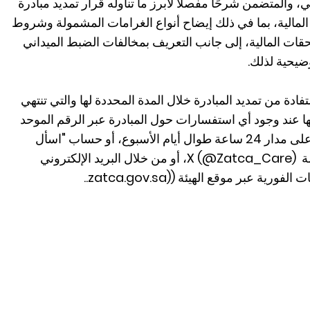
ني، والمتضمن شرحًا مفصلًا لأبرز ما تناوله قرار تمديد مبادرة
 المالية، بما في ذلك إيضاح أنواع الغرامات المشمولة وشروط
ات المالية، إلى جانب التعريف بمخالفات الضبط الميداني
وضيحية لذلك.
ادة من تمديد المبادرة خلال المدة المحددة لها والتي تنتهي
عها عند وجود أي استفسارات حول المبادرة عبر الرقم الموحد
لمركز الاتصال (19993)، الذي يعمل على مدار 24 ساعة طوال أيام الأسبوع، أو حساب "اسأل
الزكاة والضريبة والجمارك" على منصة X (@Zatca_Care)، أو من خلال البريد الإلكتروني