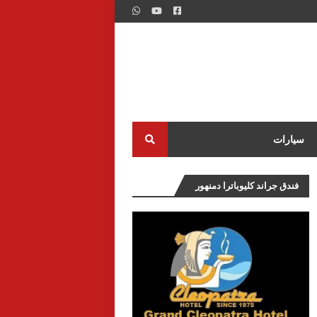
سيارات
فندق جراند كليوباترا دمنهور