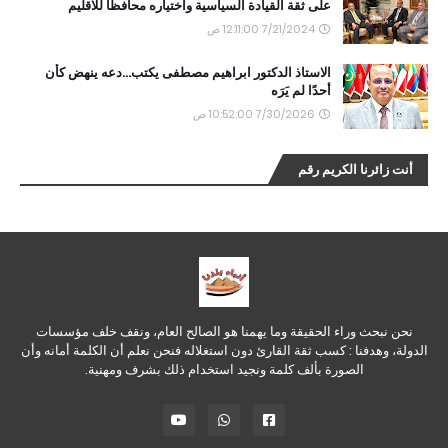
على ثقة القيادة السياسية واختياره محافظًا للاقليم
7/21/2024 12:11:00 ص
الاستاذ الدكتور ابراهيم مصطفى يكتب...دعه ينهض كأن
أحدًا لم يَرَه
7/30/2026 10:52:00 ص
أنت زائرنا الكريم رقم
نحن نبحث وراء الحقيقة وما يهمنا هو الصالح العام، ونقف خلف مؤسسات
الدولة، وهدفنا : كسب ثقة القارئ دون استغلاله فنحن نعلم أن الكلمة أمانه وأن
الصورة بألف كلمة ونجيد استخدام ذلك بشرف ومهنية.