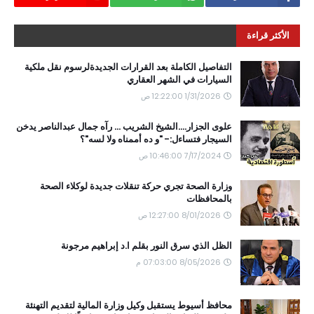
الأكثر قراءة
التفاصيل الكاملة بعد القرارات الجديدةلرسوم نقل ملكية
السيارات في الشهر العقاري
1/31/2026 12:22:00 ص
علوى الجزار....الشيخ الشريب ... رآه جمال عبدالناصر يدخن
السيجار فتساءل:- "و ده أممناه ولا لسه"؟
7/17/2024 10:46:00 ص
وزارة الصحة تجري حركة تنقلات جديدة لوكلاء الصحة
بالمحافظات
8/01/2026 12:27:00 ص
الظل الذي سرق النور بقلم ا.د إبراهيم مرجونة
8/05/2026 07:03:00 م
محافظ أسيوط يستقبل وكيل وزارة المالية لتقديم التهنئة