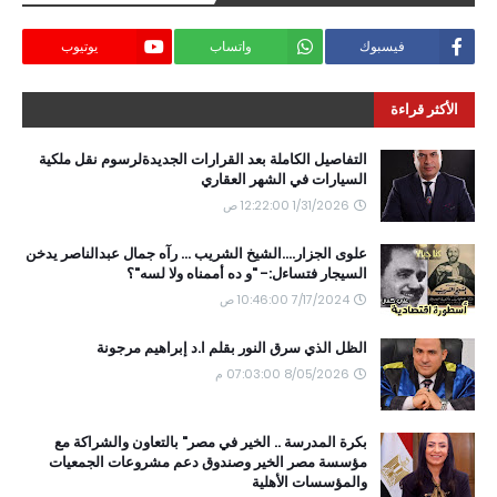
فيسبوك
واتساب
يوتيوب
الأكثر قراءة
التفاصيل الكاملة بعد القرارات الجديدةلرسوم نقل ملكية
السيارات في الشهر العقاري
1/31/2026 12:22:00 ص
علوى الجزار....الشيخ الشريب ... رآه جمال عبدالناصر يدخن
السيجار فتساءل:- "و ده أممناه ولا لسه"؟
7/17/2024 10:46:00 ص
الظل الذي سرق النور بقلم ا.د إبراهيم مرجونة
8/05/2026 07:03:00 م
بكرة المدرسة .. الخير في مصر" بالتعاون والشراكة مع
مؤسسة مصر الخير وصندوق دعم مشروعات الجمعيات
والمؤسسات الأهلية