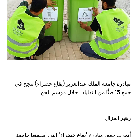
مبادرة جامعة الملك عبدالعزيز (بقاع خضراء) تنجح في
جمع 15 طنًّا من النفايات خلال موسم الحج
زهير الغزال
أثمرت جهود مبادرة "بقاع خضراء" التي أطلقتها جامعة