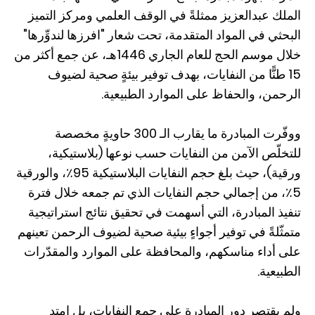
الملك عبدالعزيز ممثلةً في الوقف العلمي ومركز التميز
البحثي في المواد المتقدمة، تحت شعار "افرزها لندوِّرها"
خلال موسم الحج للعام الجاري 1446هـ، عن جمع أكثر من
15 طنًّا من النفايات، بهدف توفير بيئةٍ صحية لضيوف
الرحمن، والحفاظ على الموارد الطبيعية.
ووفّرت المبادرة ما يقارب الـ 300 حاويةٍ مخصصة
للتخلّص الآمن من النفايات حسب نوعها (بلاستيكية،
ورقية)، حيث بلغ حجم النفايات البلاستيكية 95٪، والورقية
5٪، من إجمالي حجم النفايات الذي تم جمعه خلال فترة
تنفيذ المبادرة، التي أسهمت في تحقيق نتائج استراتيجية
متمثّلةً في توفير أجواءٍ بيئية صحية لضيوف الرحمن تعينهم
على أداء مناسكهم، والمحافظة على الموارد والمقدّرات
الطبيعية.
ولم يقتصر دور المبادرة على جمع النفايات، بل امتد