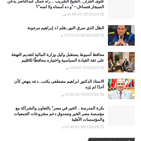
علوى الجزار....الشيخ الشريب ... رآه جمال عبدالناصر يدخن
السيجار فتساءل:- "و ده أممناه ولا لسه"؟
7/17/2024 10:46:00 ص
الظل الذي سرق النور بقلم ا.د إبراهيم مرجونة
8/05/2026 07:03:00 م
محافظ أسيوط يستقبل وكيل وزارة المالية لتقديم التهنئة
على ثقة القيادة السياسية واختياره محافظًا للاقليم
7/21/2024 12:11:00 ص
الاستاذ الدكتور ابراهيم مصطفى يكتب...دعه ينهض كأن
أحدًا لم يَرَه
7/30/2026 10:52:00 ص
بكرة المدرسة .. الخير في مصر" بالتعاون والشراكة مع
مؤسسة مصر الخير وصندوق دعم مشروعات الجمعيات
والمؤسسات الأهلية
8/07/2026 03:45:00 م