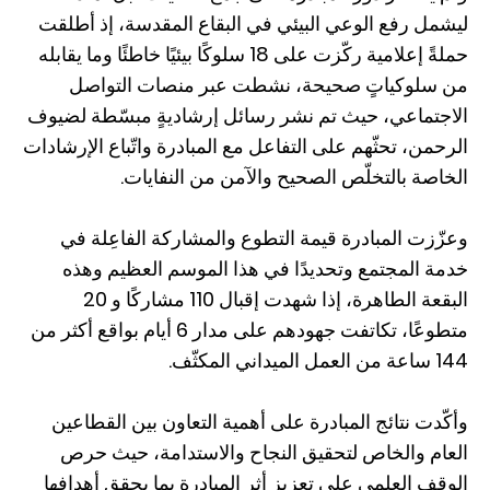
ليشمل رفع الوعي البيئي في البقاع المقدسة، إذ أطلقت
حملةً إعلامية ركّزت على 18 سلوكًا بيئيًا خاطئًا وما يقابله
من سلوكياتٍ صحيحة، نشطت عبر منصات التواصل
الاجتماعي، حيث تم نشر رسائل إرشاديةٍ مبسّطة لضيوف
الرحمن، تحثّهم على التفاعل مع المبادرة واتّباع الإرشادات
الخاصة بالتخلّص الصحيح والآمن من النفايات.
وعزّزت المبادرة قيمة التطوع والمشاركة الفاعِلة في
خدمة المجتمع وتحديدًا في هذا الموسم العظيم وهذه
البقعة الطاهرة، إذا شهدت إقبال 110 مشاركًا و 20
متطوعًا، تكاتفت جهودهم على مدار 6 أيام بواقع أكثر من
144 ساعة من العمل الميداني المكثّف.
وأكّدت نتائج المبادرة على أهمية التعاون بين القطاعين
العام والخاص لتحقيق النجاح والاستدامة، حيث حرص
الوقف العلمي على تعزيز أثر المبادرة بما يحقق أهدافها