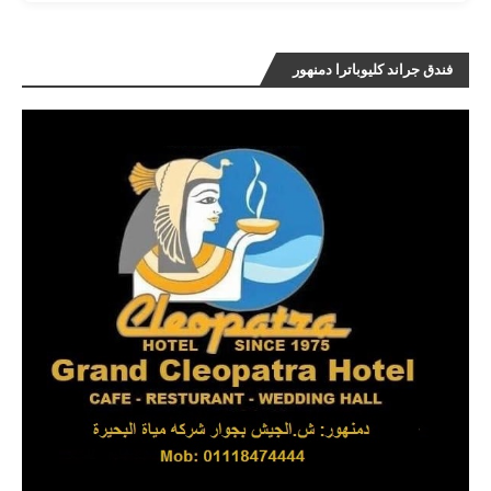
فندق جراند كليوباترا دمنهور