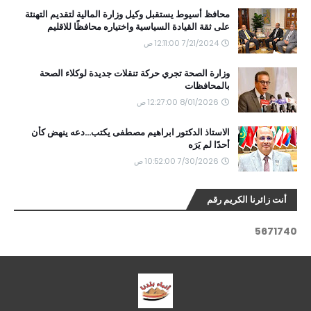
محافظ أسيوط يستقبل وكيل وزارة المالية لتقديم التهنئة
على ثقة القيادة السياسية واختياره محافظًا للاقليم
7/21/2024 12:11:00 ص
وزارة الصحة تجري حركة تنقلات جديدة لوكلاء الصحة
بالمحافظات
8/01/2026 12:27:00 ص
الاستاذ الدكتور ابراهيم مصطفى يكتب...دعه ينهض كأن
أحدًا لم يَرَه
7/30/2026 10:52:00 ص
أنت زائرنا الكريم رقم
5
6
7
1
7
4
0