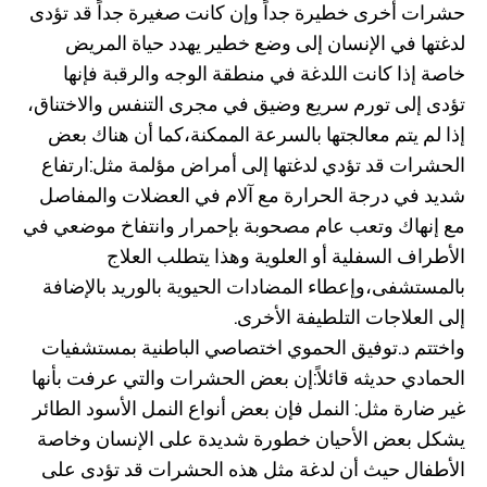
حشرات أخرى خطيرة جداً وإن كانت صغيرة جداً قد تؤدى
لدغتها في الإنسان ⁠⁠إلى وضع خطير يهدد حياة المريض
خاصة إذا كانت اللدغة في منطقة الوجه والرقبة فإنها
تؤدى إلى تورم سريع وضيق في مجرى التنفس والاختناق،
إذا لم يتم معالجتها بالسرعة الممكنة،كما أن هناك بعض
الحشرات قد تؤدي لدغتها إلى أمراض مؤلمة مثل:ارتفاع
شديد في درجة الحرارة مع آلام في العضلات والمفاصل
مع إنهاك وتعب عام مصحوبة بإحمرار وانتفاخ موضعي في
الأطراف السفلية أو العلوية وهذا يتطلب العلاج
بالمستشفى،وإعطاء المضادات الحيوية بالوريد بالإضافة
إلى العلاجات التلطيفة الأخرى.
واختتم د.توفيق الحموي اختصاصي الباطنية بمستشفيات
الحمادي حديثه قائلاً:إن بعض الحشرات والتي عرفت بأنها
غير ضارة مثل: النمل فإن بعض أنواع النمل الأسود الطائر
يشكل بعض الأحيان خطورة شديدة على الإنسان وخاصة
الأطفال حيث أن لدغة مثل هذه الحشرات قد تؤدى على