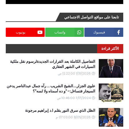
تابعنا على مواقع التواصل الاجتماعي
فيسبوك
واتساب
يوتيوب
الأكثر قراءة
التفاصيل الكاملة بعد القرارات الجديدةلرسوم نقل ملكية
السيارات في الشهر العقاري
1/31/2026 12:22:00 ص
علوى الجزار....الشيخ الشريب ... رآه جمال عبدالناصر يدخن
السيجار فتساءل:- "و ده أممناه ولا لسه"؟
7/17/2024 10:46:00 ص
الظل الذي سرق النور بقلم ا.د إبراهيم مرجونة
8/05/2026 07:03:00 م