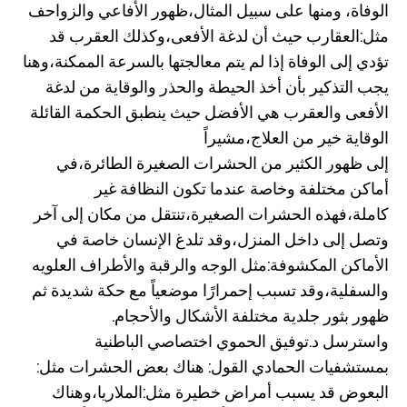
الوفاة، ومنها على سبيل المثال،ظهور الأفاعي والزواحف
مثل:العقارب حيث أن لدغة الأفعى،وكذلك العقرب قد
تؤدي إلى الوفاة إذا لم يتم معالجتها بالسرعة الممكنة،وهنا
يجب التذكير بأن أخذ الحيطة والحذر والوقاية من لدغة
الأفعى والعقرب هي الأفضل حيث ينطبق الحكمة القائلة
الوقاية خير من العلاج،مشيراً
إلى ظهور الكثير من الحشرات الصغيرة الطائرة،في
أماكن مختلفة وخاصة عندما تكون النظافة غير
كاملة،فهذه الحشرات الصغيرة،تنتقل من مكان إلى آخر
وتصل إلى داخل المنزل،وقد تلدغ الإنسان خاصة في
الأماكن المكشوفة:مثل الوجه والرقبة والأطراف العلويه
والسفلية،وقد تسبب إحمرارًا موضعياً مع حكة شديدة ثم
ظهور بثور جلدية مختلفة الأشكال والأحجام.
واسترسل د.توفيق الحموي اختصاصي الباطنية
بمستشفيات الحمادي القول: هناك بعض الحشرات مثل:
البعوض قد يسبب أمراض خطيرة مثل:الملاريا،وهناك