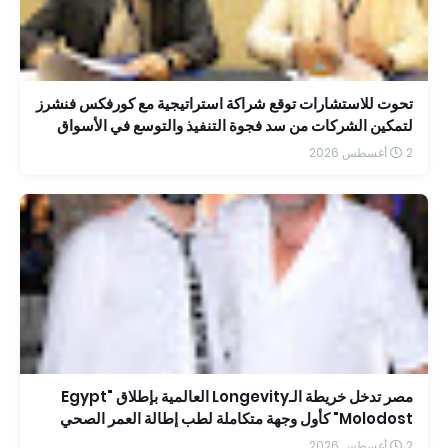
تحوت للاستشارات توقع شراكة استراتيجية مع كورفكس فنشرز
لتمكين الشركات من سد فجوة التنفيذ والتوسع في الأسواق
الإقليمية
2 أغسطس 2026
مصر تدخل خريطة الـLongevity العالمية بإطلاق "Egypt
Molodost" كأول وجهة متكاملة لطب إطالة العمر الصحي
2 أغسطس 2026