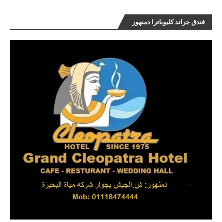
فندق جراند كليوباترا دمنهور