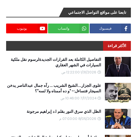
تابعنا على مواقع التواصل الاجتماعي
فيسبوك
واتساب
يوتيوب
الأكثر قراءة
التفاصيل الكاملة بعد القرارات الجديدةلرسوم نقل ملكية
السيارات في الشهر العقاري
1/31/2026 12:22:00 ص
علوى الجزار....الشيخ الشريب ... رآه جمال عبدالناصر يدخن
السيجار فتساءل:- "و ده أممناه ولا لسه"؟
7/17/2024 10:46:00 ص
الظل الذي سرق النور بقلم ا.د إبراهيم مرجونة
8/05/2026 07:03:00 م