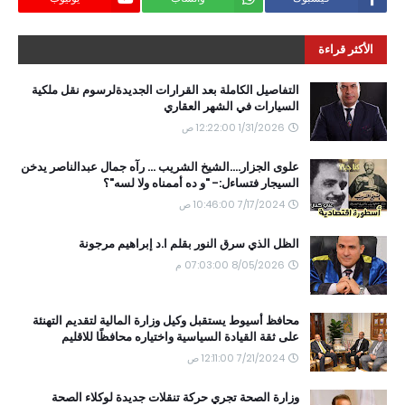
الأكثر قراءة
التفاصيل الكاملة بعد القرارات الجديدةلرسوم نقل ملكية
السيارات في الشهر العقاري
1/31/2026 12:22:00 ص
علوى الجزار....الشيخ الشريب ... رآه جمال عبدالناصر يدخن
السيجار فتساءل:- "و ده أممناه ولا لسه"؟
7/17/2024 10:46:00 ص
الظل الذي سرق النور بقلم ا.د إبراهيم مرجونة
8/05/2026 07:03:00 م
محافظ أسيوط يستقبل وكيل وزارة المالية لتقديم التهنئة
على ثقة القيادة السياسية واختياره محافظًا للاقليم
7/21/2024 12:11:00 ص
وزارة الصحة تجري حركة تنقلات جديدة لوكلاء الصحة