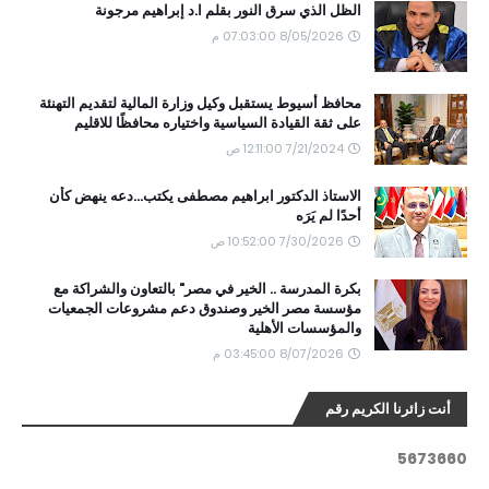
الظل الذي سرق النور بقلم ا.د إبراهيم مرجونة
8/05/2026 07:03:00 م
محافظ أسيوط يستقبل وكيل وزارة المالية لتقديم التهنئة
على ثقة القيادة السياسية واختياره محافظًا للاقليم
7/21/2024 12:11:00 ص
الاستاذ الدكتور ابراهيم مصطفى يكتب...دعه ينهض كأن
أحدًا لم يَرَه
7/30/2026 10:52:00 ص
بكرة المدرسة .. الخير في مصر" بالتعاون والشراكة مع
مؤسسة مصر الخير وصندوق دعم مشروعات الجمعيات
والمؤسسات الأهلية
8/07/2026 03:45:00 م
أنت زائرنا الكريم رقم
5
6
7
3
6
6
0