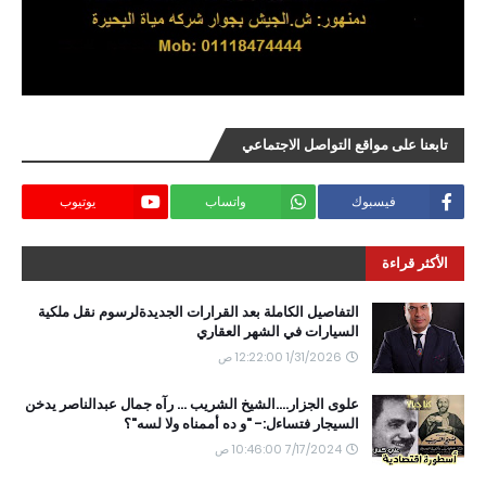
تابعنا على مواقع التواصل الاجتماعي
فيسبوك
واتساب
يوتيوب
الأكثر قراءة
التفاصيل الكاملة بعد القرارات الجديدةلرسوم نقل ملكية
السيارات في الشهر العقاري
1/31/2026 12:22:00 ص
علوى الجزار....الشيخ الشريب ... رآه جمال عبدالناصر يدخن
السيجار فتساءل:- "و ده أممناه ولا لسه"؟
7/17/2024 10:46:00 ص