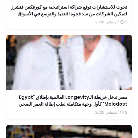
تحوت للاستشارات توقع شراكة استراتيجية مع كورفكس فنشرز
لتمكين الشركات من سد فجوة التنفيذ والتوسع في الأسواق
الإقليمية
2 أغسطس 2026
مصر تدخل خريطة الـLongevity العالمية بإطلاق "Egypt
Molodost" كأول وجهة متكاملة لطب إطالة العمر الصحي
2 أغسطس 2026