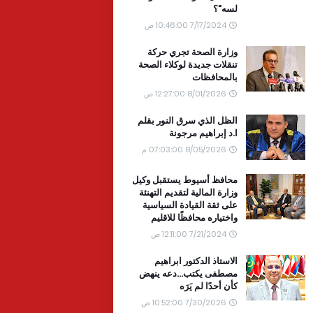
لسه"؟
7/17/2024 10:46:00 ص
وزارة الصحة تجري حركة
تنقلات جديدة لوكلاء الصحة
بالمحافظات
8/01/2026 12:27:00 ص
الظل الذي سرق النور بقلم
ا.د إبراهيم مرجونة
8/05/2026 07:03:00 م
محافظ أسيوط يستقبل وكيل
وزارة المالية لتقديم التهنئة
على ثقة القيادة السياسية
واختياره محافظًا للاقليم
7/21/2024 12:11:00 ص
الاستاذ الدكتور ابراهيم
مصطفى يكتب...دعه ينهض
كأن أحدًا لم يَرَه
7/30/2026 10:52:00 ص