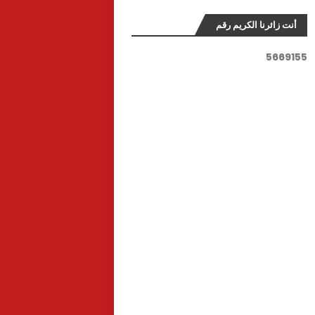
أنت زائرنا الكريم رقم
5
6
6
9
1
5
5