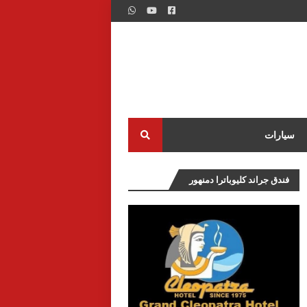
سيارات
فندق جراند كليوباترا دمنهور