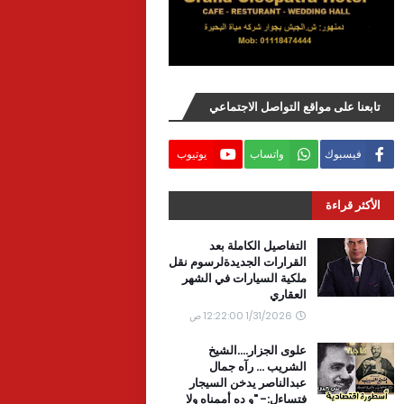
تابعنا على مواقع التواصل الاجتماعي
فيسبوك
واتساب
يوتيوب
الأكثر قراءة
التفاصيل الكاملة بعد
القرارات الجديدةلرسوم نقل
ملكية السيارات في الشهر
العقاري
1/31/2026 12:22:00 ص
علوى الجزار....الشيخ
الشريب ... رآه جمال
عبدالناصر يدخن السيجار
فتساءل:- "و ده أممناه ولا