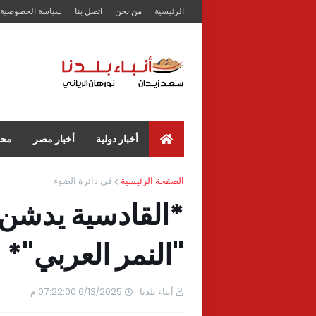
الرئيسية
من نحن
اتصل بنا
سياسة الخصوصية
أخبار دولية
أخبار مصر
محا
الصفحة الرئيسية
في دائرة الضوء
*القادسية يدشن 
"النمر العربي"*
أنباء بلدنا
6/13/2025 07:22:00 م