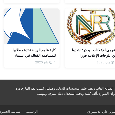
وفقاً للمتغيرات الضريبية الحديثة
قومي للإعلانات ..يحذر: ابتعدوا
كلية علوم الرياضة تدعو طلابها
 اللوحات الإعلانية فورا
للمساهمة الفعالة في استبيان
المجلس الأعلى للجامعات
4 مايو 2026
و الصالح العام، ونقف خلف مؤسسات الدولة، وهدفنا : كسب ثقة القارئ دون
ه وأن الصورة بألف كلمة ونجيد استخدام ذلك بشرف ومهنية.
طوير
علي الدمنهوري
الرئيسية
سياسة الخصوص