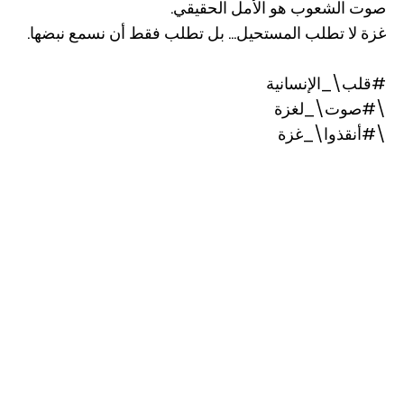
صوت الشعوب هو الأمل الحقيقي.
غزة لا تطلب المستحيل... بل تطلب فقط أن نسمع نبضها.
#قلب\_الإنسانية
\#صوت\_لغزة
\#أنقذوا\_غزة