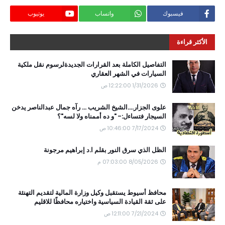
فيسبوك
واتساب
يوتيوب
الأكثر قراءة
التفاصيل الكاملة بعد القرارات الجديدةلرسوم نقل ملكية
السيارات في الشهر العقاري
1/31/2026 12:22:00 ص
علوى الجزار....الشيخ الشريب ... رآه جمال عبدالناصر يدخن
السيجار فتساءل:- "و ده أممناه ولا لسه"؟
7/17/2024 10:46:00 ص
الظل الذي سرق النور بقلم ا.د إبراهيم مرجونة
8/05/2026 07:03:00 م
محافظ أسيوط يستقبل وكيل وزارة المالية لتقديم التهنئة
على ثقة القيادة السياسية واختياره محافظًا للاقليم
7/21/2024 12:11:00 ص