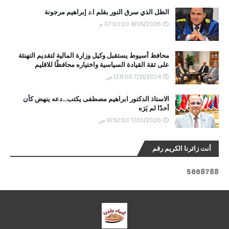
الظل الذي سرق النور بقلم ا.د إبراهيم مرجونة
8/05/2026 07:03:00 م
محافظ أسيوط يستقبل وكيل وزارة المالية لتقديم التهنئة
على ثقة القيادة السياسية واختياره محافظًا للاقليم
7/21/2024 12:11:00 ص
الاستاذ الدكتور ابراهيم مصطفى يكتب...دعه ينهض كأن
أحدًا لم يَرَه
7/30/2026 10:52:00 ص
أنت زائرنا الكريم رقم
5
6
6
8
7
8
8