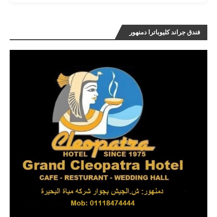
فندق جراند كليوباترا دمنهور