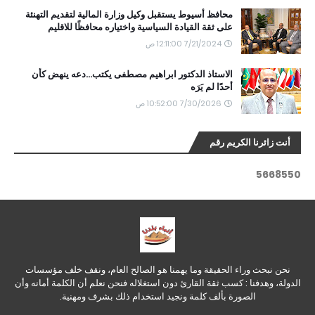
محافظ أسيوط يستقبل وكيل وزارة المالية لتقديم التهنئة
على ثقة القيادة السياسية واختياره محافظًا للاقليم
7/21/2024 12:11:00 ص
الاستاذ الدكتور ابراهيم مصطفى يكتب...دعه ينهض كأن
أحدًا لم يَرَه
7/30/2026 10:52:00 ص
أنت زائرنا الكريم رقم
5
6
6
8
5
5
0
نحن نبحث وراء الحقيقة وما يهمنا هو الصالح العام، ونقف خلف مؤسسات
الدولة، وهدفنا : كسب ثقة القارئ دون استغلاله فنحن نعلم أن الكلمة أمانه وأن
الصورة بألف كلمة ونجيد استخدام ذلك بشرف ومهنية.