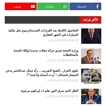
فيسبوك
واتساب
يوتيوب
الأكثر قراءة
التفاصيل الكاملة بعد القرارات الجديدةلرسوم نقل ملكية
السيارات في الشهر العقاري
1/31/2026 12:22:00 ص
وزارة الصحة تجري حركة تنقلات جديدة لوكلاء الصحة
بالمحافظات
8/01/2026 12:27:00 ص
علوى الجزار....الشيخ الشريب ... رآه جمال عبدالناصر يدخن
السيجار فتساءل:- "و ده أممناه ولا لسه"؟
7/17/2024 10:46:00 ص
الظل الذي سرق النور بقلم ا.د إبراهيم مرجونة
8/05/2026 07:03:00 م