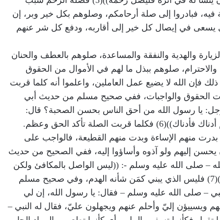
((من سره أن يبسط له في رزقه وأن ينسأ له في أثره فليصل رحمه))(5) فصلة الرحم سبب
 فيه، فبادروا إلى صلة أرحامكم، وصلوهم بكل خير وبر، إن
ي يسعى في إيصال كل خير إلى أقاربه، ودفع كل شر عنهم
زيارة والهدية والنفقة والمساعدة، صلوهم بالعطف والحنان
 والاحترام، صلوهم ببذل ما لهم في الأموال من الحقوق
 ذلك فإن الله لا يضيع عمل العاملين، واعلموا أنه كلما قربت
ادت الحقوق والواجبات، ففي صحيح مسلم من حديث أبي
رجل: يا رسول الله من أحق الناس بحسن الصحبة؟ قال:
ربت الصلة تأكد الحق وعظم.
بدرت منهم الإساءة وبدت منهم القطيعة، فالواجب على
يحسن إليهم ولو آذوه وأساؤوا إليه، ففي الصحيح من حديث
له – صلى الله عليه وسلم -: ((ليس الواصل بالمكافئ ولكن
الواصل مَن إذا قطعت رحمه وصلها))(7) فليس الذي يبني كمَن شأنه الهدم، وفي صحيح مسلم
بي – صلى الله عليه وسلم – فقال: يا رسول الله، إن لي
م ويسييؤن إليّ وأحلم عنهم ويجهلون عليّ، فقال له النبي –