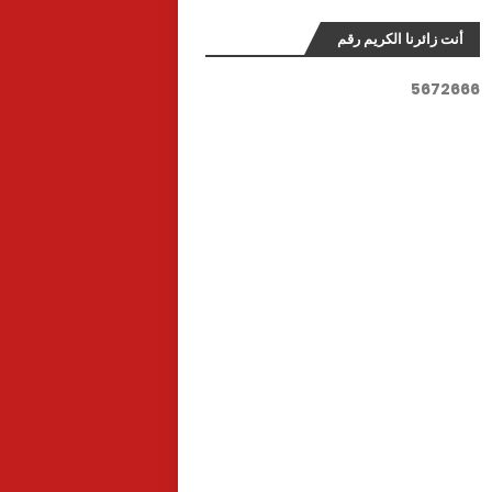
أنت زائرنا الكريم رقم
5
6
7
2
6
6
6