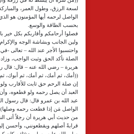
لسعة الرزق، وطول العمر، والمباركة
الواصل لرحمه أيها المؤمنون هو الذ
بحسب الطاقة والوسع.
فصلوا أرحامكم وأقاربكم بكل خير بال
ولين الجانب وبشاشة الوجه والإكرام
واحتسبوا الأجر عند الله – تعالى -في
الصلة تأكد الحق وثبت الواجب، وز
هريرة – رضي الله عنه – قال: قال 
((أمك، ثم أمك، ثم أمك، ثم أبوك، ثم أدناك فأدناك))(6) فكلما ق
إن صلة الرحم حق ثابت للأقارب ولو 
العبد أن يصل رحمه ولو قطعوه، وأن 
عبد الله بن عمرو قال: قال رسول ال
من حديث أبي هريرة أن رجلاً أتى الن
قرابةً أصلهم ويقطعونني، وأحسن إليه