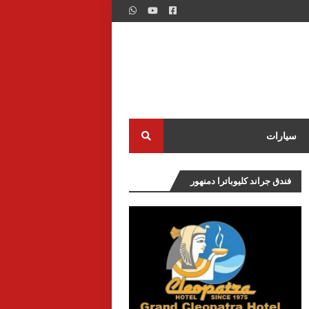
سيارات
فندق جراند كليوباترا دمنهور