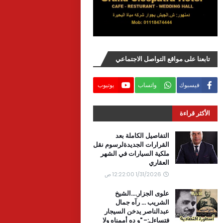
تابعنا على مواقع التواصل الاجتماعي
فيسبوك
واتساب
يوتيوب
الأكثر قراءة
التفاصيل الكاملة بعد
القرارات الجديدةلرسوم نقل
ملكية السيارات في الشهر
العقاري
1/31/2026 12:22:00 ص
علوى الجزار....الشيخ
الشريب ... رآه جمال
عبدالناصر يدخن السيجار
فتساءل:- "و ده أممناه ولا