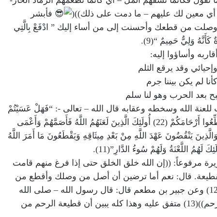
 تقول فكأنما تسفهم المل – أي كأنما تطعمهم الرماد الحار-
 أي معين لك عليهم – ما دمت على ذلك))(
فأبشر
لت من قطعك وأحسنت إلى من أساء إليك ” ادْفَعْ بِالَّتِي
كَأَنَّهُ وَلِيٌّ حَمِيمٌ “(9).
ربه وأساؤوا إليه:
وإحيائي وقد يرقع الثلم
كأنا لم يكن بيننا جرم
بح بعد الحرب وهو لنا سلم
نة الله وسخطه وعقابه قال الله – تعالى -: “فَهَلْ عَسَيْتُمْ
إِنْ تَوَلَّيْتُمْ أَنْ تُفْسِدُوا فِي الْأَرْضِ وَتُقَطِّعُوا أَرْحَامَكُمْ (22) أُولَئِكَ الَّذِينَ لَعَنَهُمُ اللَّهُ فَأَصَمَّهُمْ وَأَعْمَى
“وَالَّذِينَ يَنْقُضُونَ عَهْدَ اللَّهِ مِنْ بَعْدِ مِيثَاقِهِ وَيَقْطَعُونَ مَا أَمَرَ اللَّهُ
لَهُمُ اللَّعْنَةُ وَلَهُمْ سُوءُ الدَّارِ”(11).
مرفوعاً: ((إن الله خلق الخلق حتى إذا فرغ منهم قامت
القطيعة. قال: نعم أما ترضين أن أصل من وصلك وأقطع من
قطعك؟ قالت: بلى قال: فذاك لكِ))(12) وعن جبير بن مطعم قال: قال رسول الله – صلى الله
عليه وسلم -: ((لا يدخل الجنة قاطع رحم))(13) متفق عليه وهذا كله يبين أن قطيعة الرحم من