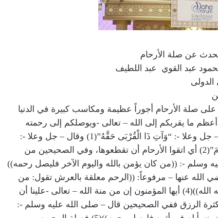
تحدث عن صلة الأرحام
محمود عبد القوي عبد اللطيف
الدولى
ن
على صلة الأرحام أجوراً عظيمة ومكاسب كبيرة في الدنيا
أعظم ما يقربكم إلى الله – تعالى -ويوصلكم إلى رحمته
وفضله وواسع منه وكرمه، قال الله – جل وعلا -: “وَآتِ ذَا الْقُرْبَى حَقَّهُ”(1) وقال – جل وعلا -:
“وَاتَّقُوا اللَّهَ الَّذِي تَسَاءَلُونَ بِهِ وَالْأَرْحَامَ”(2) أي اتقوا الأرحام أن تقطعوها، وفي الصحيحين من
 وسلم -: ((من كان يؤمن بالله واليوم الآخر فليصل رحمه))
 الله عنها – مرفوعاً: ((الرحم معلقة بالعرش تقول: من
وصلني وصله الله ومن قطعني قطعه الله))(4) أيها المؤمنون إن من منة الله – تعالى -علينا أن
ثرة الرزق ففي الصحيحين قال – صلى الله عليه وسلم -: