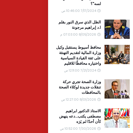
لسه"؟
7/17/2024 10:46:00 ص
الظل الذي سرق النور بقلم
ا.د إبراهيم مرجونة
8/05/2026 07:03:00 م
محافظ أسيوط يستقبل وكيل
وزارة المالية لتقديم التهنئة
على ثقة القيادة السياسية
واختياره محافظًا للاقليم
7/21/2024 12:11:00 ص
وزارة الصحة تجري حركة
تنقلات جديدة لوكلاء الصحة
بالمحافظات
8/01/2026 12:27:00 ص
الاستاذ الدكتور ابراهيم
مصطفى يكتب...دعه ينهض
كأن أحدًا لم يَرَه
7/30/2026 10:52:00 ص