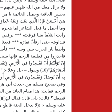
صلى الله عليه وسلم -: ((لئن كان كما
ولا يزال معك من الله ظهير عليهم –
بحسن العاقبة وجميل الخاتمة يا من وص
هِيَ أَحْسَنُ فَإِذَا الَّذِي بَيْنَكَ وَبَيْنَهُ عَدَاوَةٌ 
وما أجمل ما فعل الشاعر لما هجره أقا
رأيت انثلاماً بيننا فرقعته *** برفقي 
فـداويته حتى ارفأنَّ نفارُه *** فعدنا 
وأطفأ نار الحرب بيني وبينه *** فأص
فاحذروا من قطيعة الرحم فإنها سبب للع
أَبْصَارَهُمْ”(10) ويقول – جل وعلا -: 
بِهِ أَنْ يُوصَلَ وَيُفْسِدُونَ فِي الْأَرْضِ أُولَئِكَ 
وفي صحيح مسلم من حديث أبي هريرة 
الرحم فقالت: هذا مقام العائذ من 