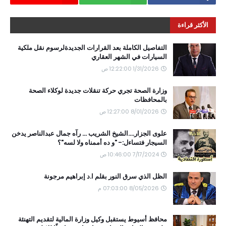
الأكثر قراءة
التفاصيل الكاملة بعد القرارات الجديدةلرسوم نقل ملكية
السيارات في الشهر العقاري
1/31/2026 12:22:00 ص
وزارة الصحة تجري حركة تنقلات جديدة لوكلاء الصحة
بالمحافظات
8/01/2026 12:27:00 ص
علوى الجزار....الشيخ الشريب ... رآه جمال عبدالناصر يدخن
السيجار فتساءل:- "و ده أممناه ولا لسه"؟
7/17/2024 10:46:00 ص
الظل الذي سرق النور بقلم ا.د إبراهيم مرجونة
8/05/2026 07:03:00 م
محافظ أسيوط يستقبل وكيل وزارة المالية لتقديم التهنئة