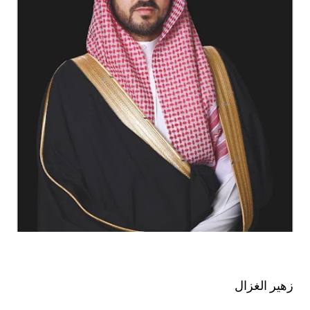
زهير الغزال