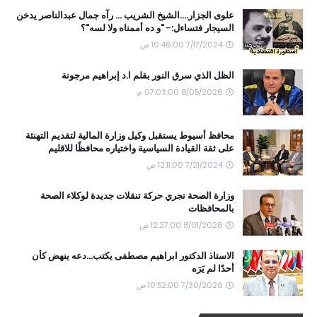
علوى الجزار....الشيخ الشريب ... رآه جمال عبدالناصر يدخن
السيجار فتساءل:- "و ده أممناه ولا لسه"؟
7/17/2024 10:46:00 ص
الظل الذي سرق النور بقلم ا.د إبراهيم مرجونة
8/05/2026 07:03:00 م
محافظ أسيوط يستقبل وكيل وزارة المالية لتقديم التهنئة
على ثقة القيادة السياسية واختياره محافظًا للاقليم
7/21/2024 12:11:00 ص
وزارة الصحة تجري حركة تنقلات جديدة لوكلاء الصحة
بالمحافظات
8/01/2026 12:27:00 ص
الاستاذ الدكتور ابراهيم مصطفى يكتب...دعه ينهض كأن
أحدًا لم يَرَه
7/30/2026 10:52:00 ص