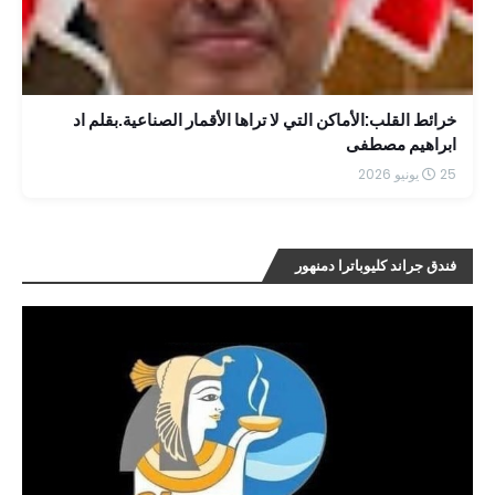
خرائط القلب:الأماكن التي لا تراها الأقمار الصناعية.بقلم اد
ابراهيم مصطفى
25 يونيو 2026
فندق جراند كليوباترا دمنهور