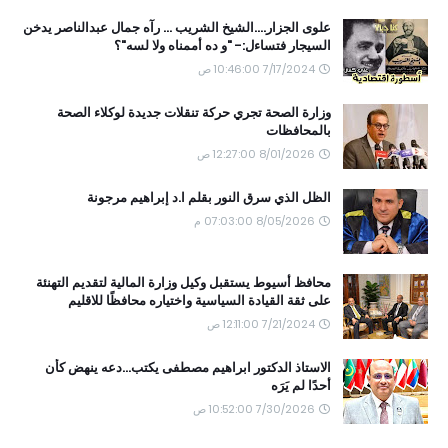
علوى الجزار....الشيخ الشريب ... رآه جمال عبدالناصر يدخن
السيجار فتساءل:- "و ده أممناه ولا لسه"؟
7/17/2024 10:46:00 ص
وزارة الصحة تجري حركة تنقلات جديدة لوكلاء الصحة
بالمحافظات
8/01/2026 12:27:00 ص
الظل الذي سرق النور بقلم ا.د إبراهيم مرجونة
8/05/2026 07:03:00 م
محافظ أسيوط يستقبل وكيل وزارة المالية لتقديم التهنئة
على ثقة القيادة السياسية واختياره محافظًا للاقليم
7/21/2024 12:11:00 ص
الاستاذ الدكتور ابراهيم مصطفى يكتب...دعه ينهض كأن
أحدًا لم يَرَه
7/30/2026 10:52:00 ص