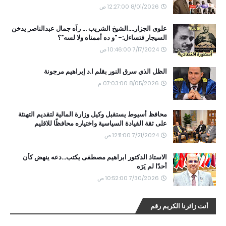
8/01/2026 12:27:00 ص
علوى الجزار....الشيخ الشريب ... رآه جمال عبدالناصر يدخن
السيجار فتساءل:- "و ده أممناه ولا لسه"؟
7/17/2024 10:46:00 ص
الظل الذي سرق النور بقلم ا.د إبراهيم مرجونة
8/05/2026 07:03:00 م
محافظ أسيوط يستقبل وكيل وزارة المالية لتقديم التهنئة
على ثقة القيادة السياسية واختياره محافظًا للاقليم
7/21/2024 12:11:00 ص
الاستاذ الدكتور ابراهيم مصطفى يكتب...دعه ينهض كأن
أحدًا لم يَرَه
7/30/2026 10:52:00 ص
أنت زائرنا الكريم رقم