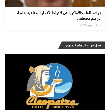
خرائط القلب:الأماكن التي لا تراها الأقمار الصناعية.بقلم اد
ابراهيم مصطفى
25 يونيو 2026
فندق جراند كليوباترا دمنهور