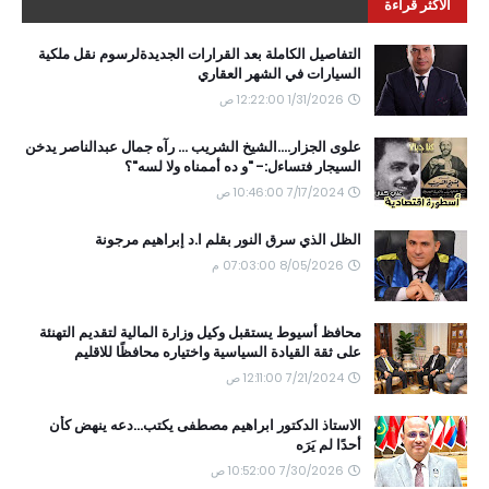
الأكثر قراءة
التفاصيل الكاملة بعد القرارات الجديدةلرسوم نقل ملكية
السيارات في الشهر العقاري
1/31/2026 12:22:00 ص
علوى الجزار....الشيخ الشريب ... رآه جمال عبدالناصر يدخن
السيجار فتساءل:- "و ده أممناه ولا لسه"؟
7/17/2024 10:46:00 ص
الظل الذي سرق النور بقلم ا.د إبراهيم مرجونة
8/05/2026 07:03:00 م
محافظ أسيوط يستقبل وكيل وزارة المالية لتقديم التهنئة
على ثقة القيادة السياسية واختياره محافظًا للاقليم
7/21/2024 12:11:00 ص
الاستاذ الدكتور ابراهيم مصطفى يكتب...دعه ينهض كأن
أحدًا لم يَرَه
7/30/2026 10:52:00 ص