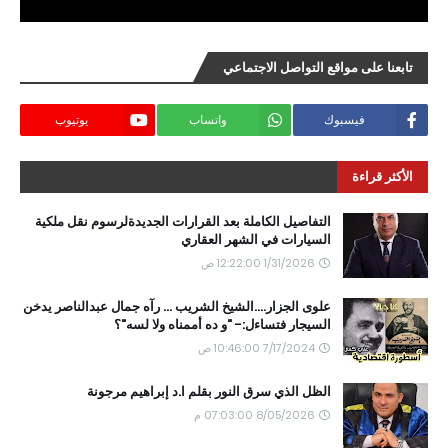
تابعنا على مواقع التواصل الاجتماعي
فيسبوك
واتساب
يوتيوب
الأكثر قراءة
التفاصيل الكاملة بعد القرارات الجديدةلرسوم نقل ملكية
السيارات في الشهر العقاري
1/31/2026 12:22:00 ص
علوى الجزار....الشيخ الشريب ... رآه جمال عبدالناصر يدخن
السيجار فتساءل:- "و ده أممناه ولا لسه"؟
7/17/2024 10:46:00 ص
الظل الذي سرق النور بقلم ا.د إبراهيم مرجونة
8/05/2026 07:03:00 م