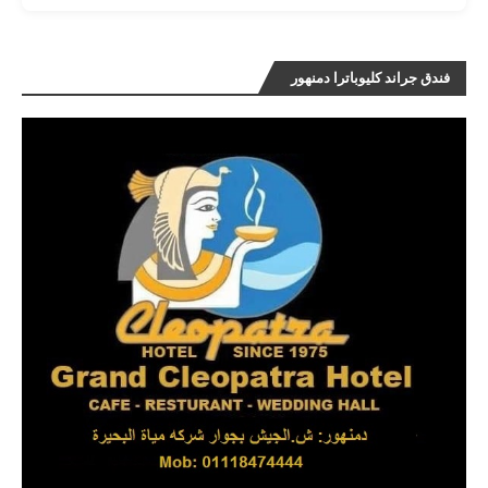
فندق جراند كليوباترا دمنهور