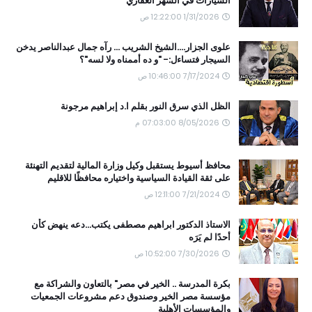
السيارات في الشهر العقاري
1/31/2026 12:22:00 ص
علوى الجزار....الشيخ الشريب ... رآه جمال عبدالناصر يدخن
السيجار فتساءل:- "و ده أممناه ولا لسه"؟
7/17/2024 10:46:00 ص
الظل الذي سرق النور بقلم ا.د إبراهيم مرجونة
8/05/2026 07:03:00 م
محافظ أسيوط يستقبل وكيل وزارة المالية لتقديم التهنئة
على ثقة القيادة السياسية واختياره محافظًا للاقليم
7/21/2024 12:11:00 ص
الاستاذ الدكتور ابراهيم مصطفى يكتب...دعه ينهض كأن
أحدًا لم يَرَه
7/30/2026 10:52:00 ص
بكرة المدرسة .. الخير في مصر" بالتعاون والشراكة مع
مؤسسة مصر الخير وصندوق دعم مشروعات الجمعيات
والمؤسسات الأهلية