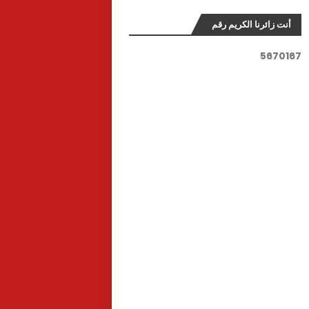
أنت زائرنا الكريم رقم
5
6
7
0
1
6
7