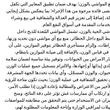
ع المواشي بالوزن؛ بهدف ضمان تطبيق المعايير التي تكفل
أقصى فائدة مرجوة من هذا الإجراء؛ بما ينعكس بشكل إيجابي
ة، إضافةً إلى تعزيز قيم العدالة والشفافية في بيع وشراء
دمات المقدمة في أسواق النفع العام.
ي الحية بالوزن، تشمل المواشي المُعدة للذبح داخل
البيع داخل الحظائر، منع بيع أي مواشي دون تحديد وزنها،
اطات، وإلزام مستأجري الحظائر بتوفير الموازين، على أن
ة في قياس الوزن، بالإضافة إلى صيانة الموازين بانتظام،
ر الامراض بين الحيوانات، وتوفير بيئة مناسبة لضمان سلامة
ي إيذائها أو إجهادها، والالتزام بتسجيل جميع عمليات الوزن
حيوان، والوزن المسجّل، وأي بيانات تحددها الجهة المشرفة.
قيق الشفافية في عملية الوزن؛ بحيث تكون متاحة للرؤية
أخير من الاعتراض والمطالبة بإعادة الوزن إذا تطلب الأمر،
أو ارتكاب أي ممارسات غش تؤثر على دقة النتائج، ومنح
زان عن الاستخدام حتى يتم التحقق من مطابقته للمواصفات
يلات لمراقبي الوزارة وإتاحة المعلومات المطلوبة لهم،