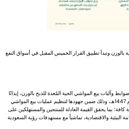
ية بالوزن وتبدأ تطبيق القرار الخميس المقبل في أسواق النفع
وابط وآليات بيع المواشي الحية المُعدة للذبح بالوزن، إيذانًا
ببدء تطبيق القرار في الأول من محرم 1447هـ، وذلك ضمن جهودها لتنظيم عمليات بيع المواشي
 كافة؛ بما يحقق القيمة العادلة للمنتجين والمستهلكين على
ة البيئية والاقتصادية، تماشياً مع مستهدفات رؤية السعودية