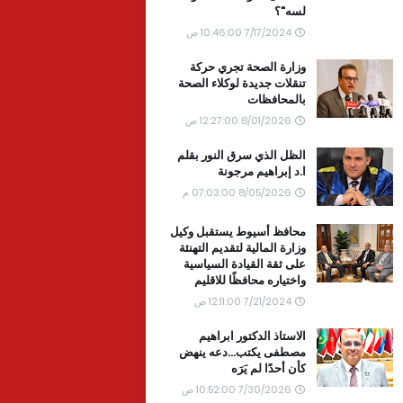
لسه"؟
7/17/2024 10:46:00 ص
وزارة الصحة تجري حركة
تنقلات جديدة لوكلاء الصحة
بالمحافظات
8/01/2026 12:27:00 ص
الظل الذي سرق النور بقلم
ا.د إبراهيم مرجونة
8/05/2026 07:03:00 م
محافظ أسيوط يستقبل وكيل
وزارة المالية لتقديم التهنئة
على ثقة القيادة السياسية
واختياره محافظًا للاقليم
7/21/2024 12:11:00 ص
الاستاذ الدكتور ابراهيم
مصطفى يكتب...دعه ينهض
كأن أحدًا لم يَرَه
7/30/2026 10:52:00 ص