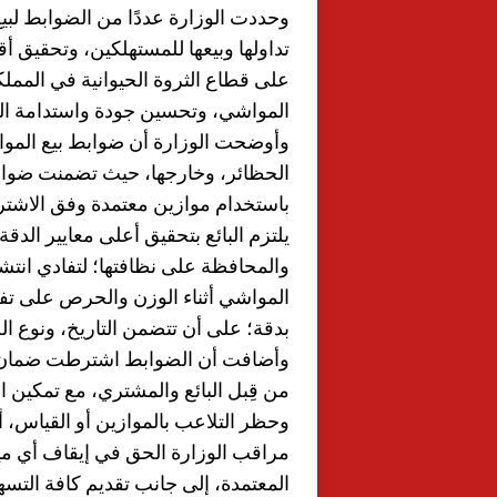
وحددت الوزارة عددًا من الضوابط لبي
تداولها وبيعها للمستهلكين، وتحقيق 
على قطاع الثروة الحيوانية في المملك
المواشي، وتحسين جودة واستدامة الخ
وأوضحت الوزارة أن ضوابط بيع المواش
الحظائر، وخارجها، حيث تضمنت ضوابط 
باستخدام موازين معتمدة وفق الاشتر
يلتزم البائع بتحقيق أعلى معايير الدق
والمحافظة على نظافتها؛ لتفادي انتشا
المواشي أثناء الوزن والحرص على تفاد
بدقة؛ على أن تتضمن التاريخ، ونوع ال
وأضافت أن الضوابط اشترطت ضمان تح
من قِبل البائع والمشتري، مع تمكين ال
وحظر التلاعب بالموازين أو القياس، 
مراقب الوزارة الحق في إيقاف أي مي
المعتمدة، إلى جانب تقديم كافة التسه