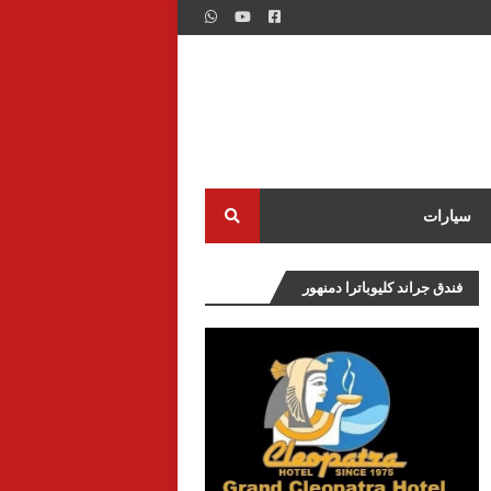
سيارات
فندق جراند كليوباترا دمنهور