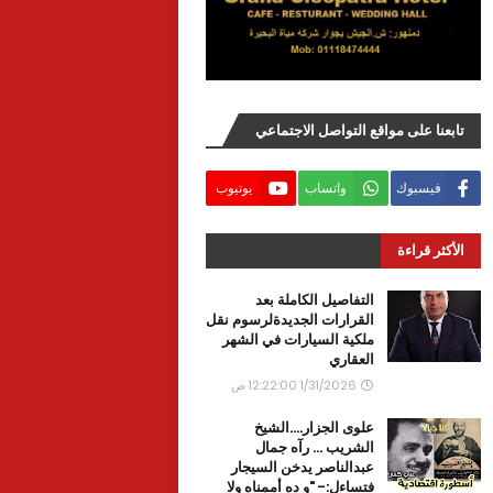
تابعنا على مواقع التواصل الاجتماعي
فيسبوك
واتساب
يوتيوب
الأكثر قراءة
التفاصيل الكاملة بعد
القرارات الجديدةلرسوم نقل
ملكية السيارات في الشهر
العقاري
1/31/2026 12:22:00 ص
علوى الجزار....الشيخ
الشريب ... رآه جمال
عبدالناصر يدخن السيجار
فتساءل:- "و ده أممناه ولا