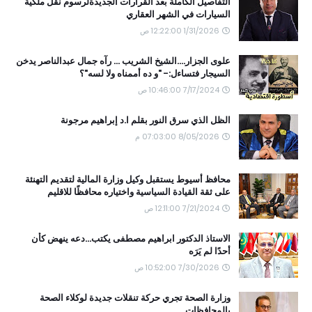
التفاصيل الكاملة بعد القرارات الجديدةلرسوم نقل ملكية
السيارات في الشهر العقاري
1/31/2026 12:22:00 ص
علوى الجزار....الشيخ الشريب ... رآه جمال عبدالناصر يدخن
السيجار فتساءل:- "و ده أممناه ولا لسه"؟
7/17/2024 10:46:00 ص
الظل الذي سرق النور بقلم ا.د إبراهيم مرجونة
8/05/2026 07:03:00 م
محافظ أسيوط يستقبل وكيل وزارة المالية لتقديم التهنئة
على ثقة القيادة السياسية واختياره محافظًا للاقليم
7/21/2024 12:11:00 ص
الاستاذ الدكتور ابراهيم مصطفى يكتب...دعه ينهض كأن
أحدًا لم يَرَه
7/30/2026 10:52:00 ص
وزارة الصحة تجري حركة تنقلات جديدة لوكلاء الصحة
بالمحافظات