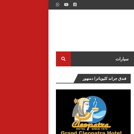
سيارات
فندق جراند كليوباترا دمنهور