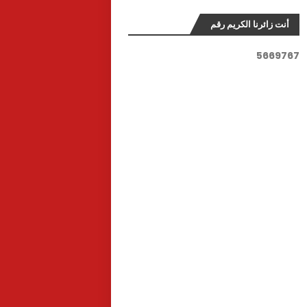
أنت زائرنا الكريم رقم
5
6
6
9
7
6
7