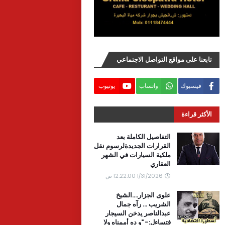
تابعنا على مواقع التواصل الاجتماعي
فيسبوك
واتساب
يوتيوب
الأكثر قراءة
التفاصيل الكاملة بعد
القرارات الجديدةلرسوم نقل
ملكية السيارات في الشهر
العقاري
1/31/2026 12:22:00 ص
علوى الجزار....الشيخ
الشريب ... رآه جمال
عبدالناصر يدخن السيجار
فتساءل:- "و ده أممناه ولا