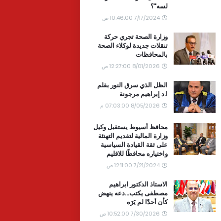
لسه"؟
7/17/2024 10:46:00 ص
وزارة الصحة تجري حركة
تنقلات جديدة لوكلاء الصحة
بالمحافظات
8/01/2026 12:27:00 ص
الظل الذي سرق النور بقلم
ا.د إبراهيم مرجونة
8/05/2026 07:03:00 م
محافظ أسيوط يستقبل وكيل
وزارة المالية لتقديم التهنئة
على ثقة القيادة السياسية
واختياره محافظًا للاقليم
7/21/2024 12:11:00 ص
الاستاذ الدكتور ابراهيم
مصطفى يكتب...دعه ينهض
كأن أحدًا لم يَرَه
7/30/2026 10:52:00 ص