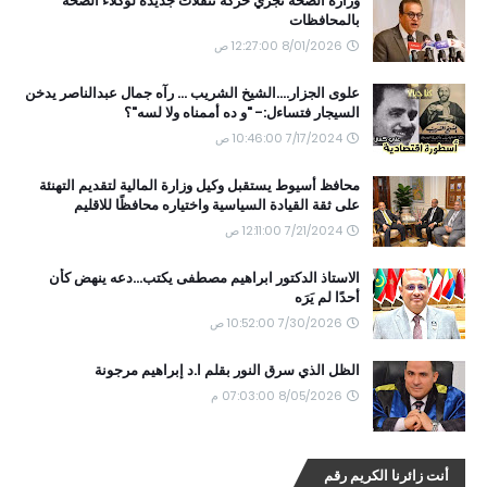
وزارة الصحة تجري حركة تنقلات جديدة لوكلاء الصحة
بالمحافظات
8/01/2026 12:27:00 ص
علوى الجزار....الشيخ الشريب ... رآه جمال عبدالناصر يدخن
السيجار فتساءل:- "و ده أممناه ولا لسه"؟
7/17/2024 10:46:00 ص
محافظ أسيوط يستقبل وكيل وزارة المالية لتقديم التهنئة
على ثقة القيادة السياسية واختياره محافظًا للاقليم
7/21/2024 12:11:00 ص
الاستاذ الدكتور ابراهيم مصطفى يكتب...دعه ينهض كأن
أحدًا لم يَرَه
7/30/2026 10:52:00 ص
الظل الذي سرق النور بقلم ا.د إبراهيم مرجونة
8/05/2026 07:03:00 م
أنت زائرنا الكريم رقم