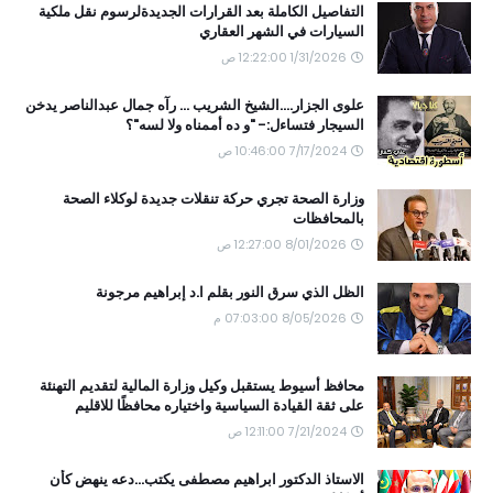
التفاصيل الكاملة بعد القرارات الجديدةلرسوم نقل ملكية
السيارات في الشهر العقاري
1/31/2026 12:22:00 ص
علوى الجزار....الشيخ الشريب ... رآه جمال عبدالناصر يدخن
السيجار فتساءل:- "و ده أممناه ولا لسه"؟
7/17/2024 10:46:00 ص
وزارة الصحة تجري حركة تنقلات جديدة لوكلاء الصحة
بالمحافظات
8/01/2026 12:27:00 ص
الظل الذي سرق النور بقلم ا.د إبراهيم مرجونة
8/05/2026 07:03:00 م
محافظ أسيوط يستقبل وكيل وزارة المالية لتقديم التهنئة
على ثقة القيادة السياسية واختياره محافظًا للاقليم
7/21/2024 12:11:00 ص
الاستاذ الدكتور ابراهيم مصطفى يكتب...دعه ينهض كأن