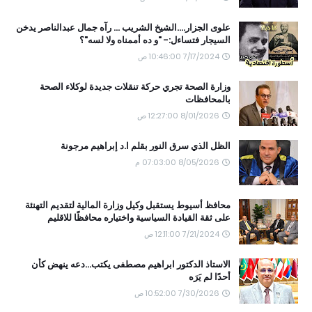
علوى الجزار....الشيخ الشريب ... رآه جمال عبدالناصر يدخن
السيجار فتساءل:- "و ده أممناه ولا لسه"؟
7/17/2024 10:46:00 ص
وزارة الصحة تجري حركة تنقلات جديدة لوكلاء الصحة
بالمحافظات
8/01/2026 12:27:00 ص
الظل الذي سرق النور بقلم ا.د إبراهيم مرجونة
8/05/2026 07:03:00 م
محافظ أسيوط يستقبل وكيل وزارة المالية لتقديم التهنئة
على ثقة القيادة السياسية واختياره محافظًا للاقليم
7/21/2024 12:11:00 ص
الاستاذ الدكتور ابراهيم مصطفى يكتب...دعه ينهض كأن
أحدًا لم يَرَه
7/30/2026 10:52:00 ص