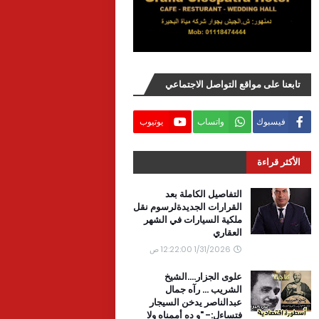
تابعنا على مواقع التواصل الاجتماعي
فيسبوك
واتساب
يوتيوب
الأكثر قراءة
التفاصيل الكاملة بعد
القرارات الجديدةلرسوم نقل
ملكية السيارات في الشهر
العقاري
1/31/2026 12:22:00 ص
علوى الجزار....الشيخ
الشريب ... رآه جمال
عبدالناصر يدخن السيجار
فتساءل:- "و ده أممناه ولا