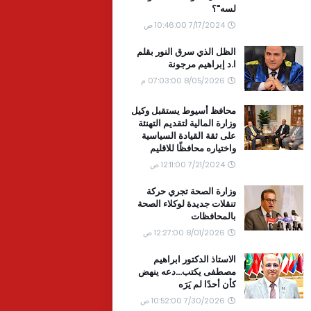
لسه"؟
7/17/2024 10:46:00 ص
الظل الذي سرق النور بقلم
ا.د إبراهيم مرجونة
8/05/2026 07:03:00 م
محافظ أسيوط يستقبل وكيل
وزارة المالية لتقديم التهنئة
على ثقة القيادة السياسية
واختياره محافظًا للاقليم
7/21/2024 12:11:00 ص
وزارة الصحة تجري حركة
تنقلات جديدة لوكلاء الصحة
بالمحافظات
8/01/2026 12:27:00 ص
الاستاذ الدكتور ابراهيم
مصطفى يكتب...دعه ينهض
كأن أحدًا لم يَرَه
7/30/2026 10:52:00 ص