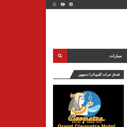
سيارات
فندق جراند كليوباترا دمنهور