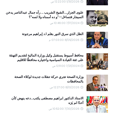
1/31/2026 12:22:00 ص
علوى الجزار....الشيخ الشريب ... رآه جمال عبدالناصر يدخن
السيجار فتساءل:- "و ده أممناه ولا لسه"؟
7/17/2024 10:46:00 ص
الظل الذي سرق النور بقلم ا.د إبراهيم مرجونة
8/05/2026 07:03:00 م
محافظ أسيوط يستقبل وكيل وزارة المالية لتقديم التهنئة
على ثقة القيادة السياسية واختياره محافظًا للاقليم
7/21/2024 12:11:00 ص
وزارة الصحة تجري حركة تنقلات جديدة لوكلاء الصحة
بالمحافظات
8/01/2026 12:27:00 ص
الاستاذ الدكتور ابراهيم مصطفى يكتب...دعه ينهض كأن
أحدًا لم يَرَه
7/30/2026 10:52:00 ص