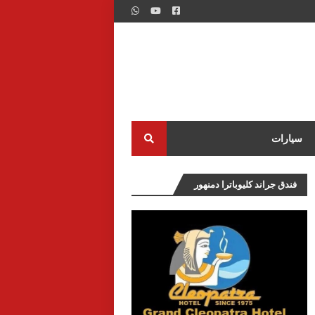
سيارات
فندق جراند كليوباترا دمنهور