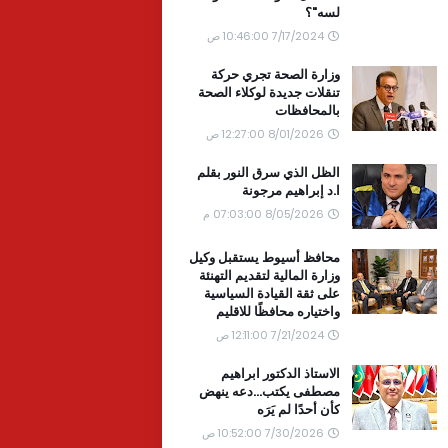
لسه"؟
7/17/2024 10:46:00 ص
وزارة الصحة تجري حركة
تنقلات جديدة لوكلاء الصحة
بالمحافظات
8/01/2026 12:27:00 ص
الظل الذي سرق النور بقلم
ا.د إبراهيم مرجونة
8/05/2026 07:03:00 م
محافظ أسيوط يستقبل وكيل
وزارة المالية لتقديم التهنئة
على ثقة القيادة السياسية
واختياره محافظًا للاقليم
7/21/2024 12:11:00 ص
الاستاذ الدكتور ابراهيم
مصطفى يكتب...دعه ينهض
كأن أحدًا لم يَرَه
7/30/2026 10:52:00 ص