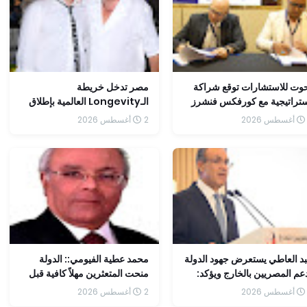
وت للاستشارات توقع شراكة
مصر تدخل خريطة
تراتيجية مع كورفكس فنشرز
الـLongevity العالمية بإطلاق
مكين الشركات من سد فجوة
"Egypt Molodost" كأول
2 أغسطس 2026
تنفيذ والتوسع في الأسواق
وجهة متكاملة لطب إطالة العمر
إقليمية
الصحي
د العاطي يستعرض جهود الدولة
محمد عطية الفيومي:: الدولة
عم المصريين بالخارج ويؤكد:
منحت المتعثرين مهلاً كافية قبل
وير الخدمات القنصلية أولوية
اتخاذ إجراءات السحب.
2 أغسطس 2026