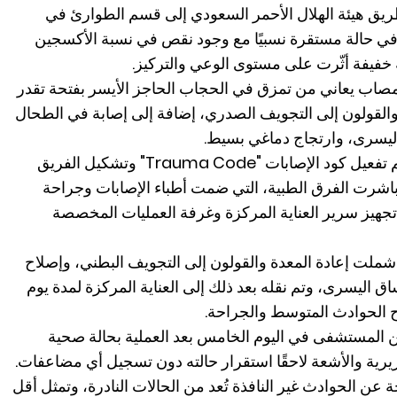
يق هيئة الهلال الأحمر السعودي إلى قسم الطوارئ في
ي حالة مستقرة نسبيًا مع وجود نقص في نسبة الأكسجين
ية خفيفة أثّرت على مستوى الوعي والتركيز.
لمصاب يعاني من تمزق في الحجاب الحاجز الأيسر بفتحة تقدر
 والقولون إلى التجويف الصدري، إضافة إلى إصابة في الطحال
اليسرى، وارتجاج دماغي بسيط.
وفور ظهور نتائج الأشعة المقطعية، تم تفعيل كود الإصابات "Trauma Code" وتشكيل الفريق
ن 10 دقائق، حيث باشرت الفرق الطبية، التي ضمت أطباء الإصابات وجراحة
تجهيز سرير العناية المركزة وغرفة العمليات المخصصة
ملت إعادة المعدة والقولون إلى التجويف البطني، وإصلاح
ق اليسرى، وتم نقله بعد ذلك إلى العناية المركزة لمدة يوم
ح الحوادث المتوسط والجراحة.
 المستشفى في اليوم الخامس بعد العملية بحالة صحية
يرية والأشعة لاحقًا استقرار حالته دون تسجيل أي مضاعفات.
ة عن الحوادث غير النافذة تُعد من الحالات النادرة، وتمثل أقل