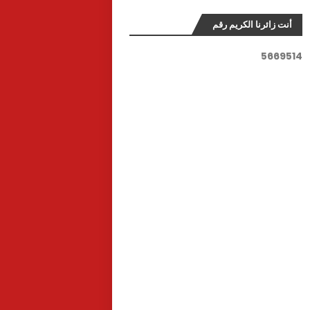
أنت زائرنا الكريم رقم
5
6
6
9
5
1
4