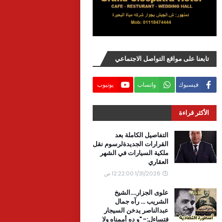
تابعنا على مواقع التواصل الاجتماعي
فيسبوك
واتساب
يوتيوب
الأكثر قراءة
التفاصيل الكاملة بعد
القرارات الجديدةلرسوم نقل
ملكية السيارات في الشهر
العقاري
1/31/2026 12:22:00 ص
علوى الجزار....الشيخ
الشريب ... رآه جمال
عبدالناصر يدخن السيجار
فتساءل:- "و ده أممناه ولا