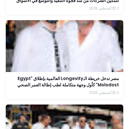
لتمكين الشركات من سد فجوة التنفيذ والتوسع في الأسواق
الإقليمية
2 أغسطس 2026
مصر تدخل خريطة الـLongevity العالمية بإطلاق "Egypt
Molodost" كأول وجهة متكاملة لطب إطالة العمر الصحي
2 أغسطس 2026