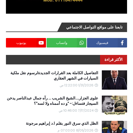
تابعنا على مواقع التواصل الاجتماعي
فيسبوك
واتساب
يوتيوب
الأكثر قراءة
التفاصيل الكاملة بعد القرارات الجديدةلرسوم نقل ملكية
السيارات في الشهر العقاري
1/31/2026 12:22:00 ص
علوى الجزار....الشيخ الشريب ... رآه جمال عبدالناصر يدخن
السيجار فتساءل:- "و ده أممناه ولا لسه"؟
7/17/2024 10:46:00 ص
الظل الذي سرق النور بقلم ا.د إبراهيم مرجونة
8/05/2026 07:03:00 م