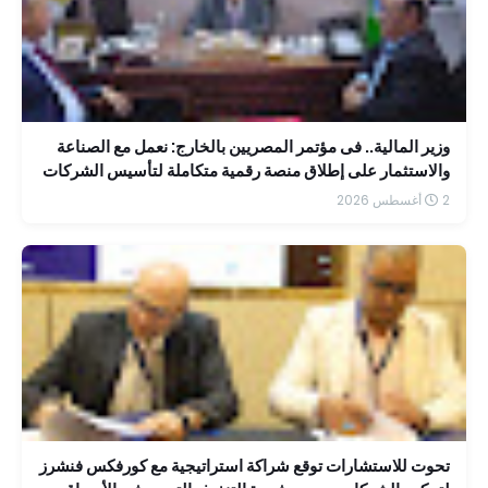
وزير المالية.. فى مؤتمر المصريين بالخارج: نعمل مع الصناعة
والاستثمار على إطلاق منصة رقمية متكاملة لتأسيس الشركات
بسهولة
2 أغسطس 2026
تحوت للاستشارات توقع شراكة استراتيجية مع كورفكس فنشرز