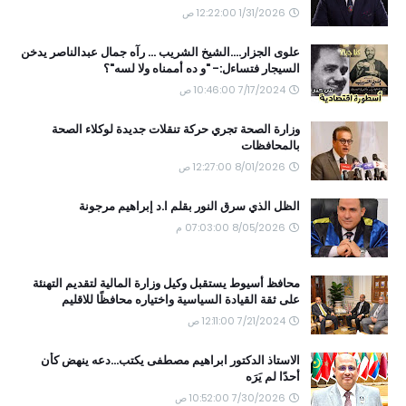
1/31/2026 12:22:00 ص
علوى الجزار....الشيخ الشريب ... رآه جمال عبدالناصر يدخن
السيجار فتساءل:- "و ده أممناه ولا لسه"؟
7/17/2024 10:46:00 ص
وزارة الصحة تجري حركة تنقلات جديدة لوكلاء الصحة
بالمحافظات
8/01/2026 12:27:00 ص
الظل الذي سرق النور بقلم ا.د إبراهيم مرجونة
8/05/2026 07:03:00 م
محافظ أسيوط يستقبل وكيل وزارة المالية لتقديم التهنئة
على ثقة القيادة السياسية واختياره محافظًا للاقليم
7/21/2024 12:11:00 ص
الاستاذ الدكتور ابراهيم مصطفى يكتب...دعه ينهض كأن
أحدًا لم يَرَه
7/30/2026 10:52:00 ص