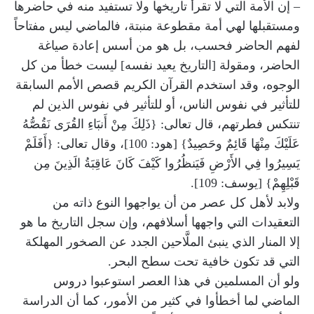
– إن الأمة التي لا تقرأ تاريخها ولا تستفيد منه في حاضرها
ومستقبلها لهي أمة مقطوعة منبتة، فالماضي ليس مفتاحاً
لفهم الحاضر فحسب، بل هو من أسس إعادة صياغة
الحاضر، ومقولة [التاريخ يعيد نفسه] ليست خطأ من كل
الوجوه، وقد استخدم القرآن الكريم قصص الأمم السابقة
للتأثير في نفوس الناس، أو للتأثير في نفوس الذين لم
تنتكس فطرتهم، قال تعالى: {ذَلِكَ مِنْ أَنبَاءِ القُرَى نَقُصُّهُ
عَلَيْكَ مِنْهَا قَائِمٌ وحَصِيدٌ} [هود: 100]، وقال تعالى: {أَفَلَمْ
يَسِيرُوا فِي الأَرْضِ فَيَنظُرُوا كَيْفَ كَانَ عَاقِبَةُ الَذِينَ مِن
قَبْلِهِمْ} [يوسف: 109].
ولابد لأهل كل عصر من أن يواجهوا النوع ذاته من
التعقيدات التي واجهها أسلافهم، وإن سجل التاريخ ما هو
إلا المنار الذي ينبئ الملَّاحين الجدد عن الصخور المهلكة
التي قد تكون خافية تحت سطح البحر.
ولو أن المسلمين في هذا العصر استوعبوا دروس
الماضي لما أخطأوا في كثير من الأمور، كما أن الدراسة