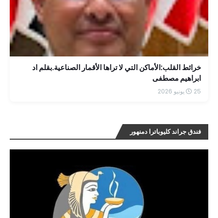
خرائط القلب:الأماكن التي لا تراها الأقمار الصناعية.بقلم اد
ابراهيم مصطفى
25 يونيو 2026
فندق جراند كليوباترا دمنهور