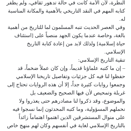
النظرة، لأن الأمة كانت في حالة تدهور ثقافي، ولم يظفر
كتابه المهم في النقد التاريخي بالأهمية والمكانة المناسبة
له.
وفي العصر الحديث تنبه المسلمون لما للتاريخ من أهمية
بالغة، وخاصة عندما يكون الجهد منصباً على [استئناف
حياة إسلامية] ولذلك لابد من إعادة كتابة التاريخ
الإسلامي.
تنقية التاريخ الإسلامي:
– إن ما كتبه علماؤنا قديماً، وإن كان عملاً ضخماً، قد
حفظوا لنا فيه كل جزئيات وتفاصيل تاريخنا الإسلامي
وجمعوا روايات كثيرة جداً، إلا أن هذه الروايات تحتاج إلى
غربلة وتمحيص لأن فيها الصحيح والضعيف بل
والموضوع، وقد ذكروا لنا مصادرهم حتى يعذروا ولا
نحملهم المسؤولية، وما كتبه المحدثون إنما نسجوا فيه
على منوال المستشرقين الذين اهتموا اهتماماً زائداً
بالتاريخ الإسلامي لغاية في أنفسهم وكان لهم منهج خاص