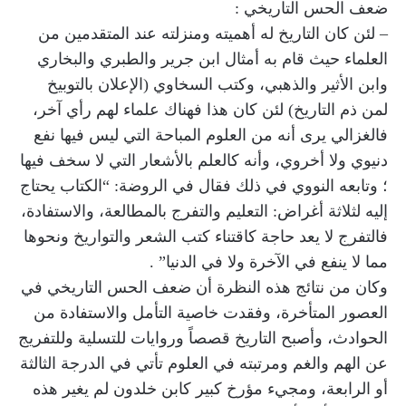
ضعف الحس التاريخي :
– لئن كان التاريخ له أهميته ومنزلته عند المتقدمين من
العلماء حيث قام به أمثال ابن جرير والطبري والبخاري
وابن الأثير والذهبي، وكتب السخاوي (الإعلان بالتوبيخ
لمن ذم التاريخ) لئن كان هذا فهناك علماء لهم رأي آخر،
فالغزالي يرى أنه من العلوم المباحة التي ليس فيها نفع
دنيوي ولا أخروي، وأنه كالعلم بالأشعار التي لا سخف فيها
؛ وتابعه النووي في ذلك فقال في الروضة: “الكتاب يحتاج
إليه لثلاثة أغراض: التعليم والتفرج بالمطالعة، والاستفادة،
فالتفرج لا يعد حاجة كاقتناء كتب الشعر والتواريخ ونحوها
مما لا ينفع في الآخرة ولا في الدنيا” .
وكان من نتائج هذه النظرة أن ضعف الحس التاريخي في
العصور المتأخرة، وفقدت خاصية التأمل والاستفادة من
الحوادث، وأصبح التاريخ قصصاً وروايات للتسلية وللتفريج
عن الهم والغم ومرتبته في العلوم تأتي في الدرجة الثالثة
أو الرابعة، ومجيء مؤرخ كبير كابن خلدون لم يغير هذه